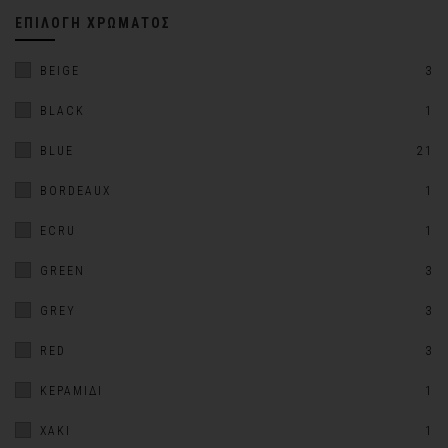
ΕΠΙΛΟΓΉ ΧΡΏΜΑΤΟΣ
BEIGE
3
BLACK
1
BLUE
21
BORDEAUX
1
ECRU
1
GREEN
3
GREY
3
RED
3
ΚΕΡΑΜΙΔΊ
1
ΧΑΚΊ
1