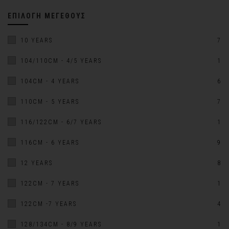
ΕΠΙΛΟΓΉ ΜΕΓΈΘΟΥΣ
10 YEARS
7
104/110CM - 4/5 YEARS
1
104CM - 4 YEARS
6
110CM - 5 YEARS
7
116/122CM - 6/7 YEARS
1
116CM - 6 YEARS
9
12 YEARS
8
122CM - 7 YEARS
1
122CM -7 YEARS
4
128/134CM - 8/9 YEARS
1