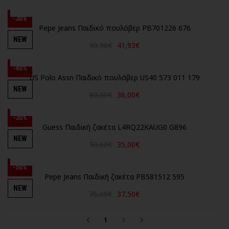
-30%
Pepe Jeans Παιδικό πουλόβερ PB701226 676
NEW
59,90€
41,93€
-40%
US Polo Assn Παιδικό πουλόβερ US40 573 011 179
NEW
60,00€
36,00€
-30%
Guess Παιδική ζακέτα L4RQ22KAUG0 G896
NEW
50,00€
35,00€
-50%
Pepe Jeans Παιδική ζακέτα PB581512 595
NEW
75,00€
37,50€
1
2