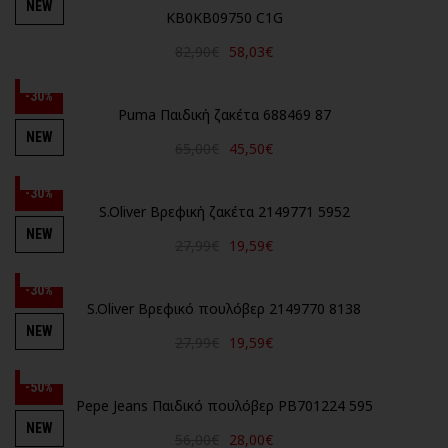
NEW
KB0KB09750 C1G
82,90€
58,03€
-30%
Puma Παιδική ζακέτα 688469 87
NEW
65,00€
45,50€
-30%
S.Oliver Βρεφική ζακέτα 2149771 5952
NEW
27,99€
19,59€
-30%
S.Oliver Βρεφικό πουλόβερ 2149770 8138
NEW
27,99€
19,59€
-50%
Pepe Jeans Παιδικό πουλόβερ PB701224 595
NEW
56,00€
28,00€