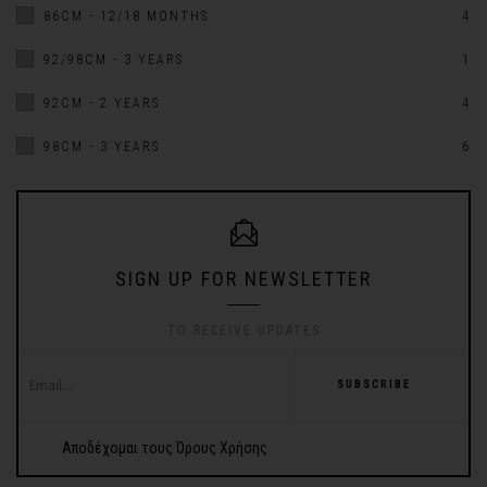
86CM - 12/18 MONTHS
4
92/98CM - 3 YEARS
1
92CM - 2 YEARS
4
98CM - 3 YEARS
6
SIGN UP FOR NEWSLETTER
TO RECEIVE UPDATES
SUBSCRIBE
Αποδέχομαι τους Όρους Χρήσης