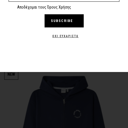
Αποδέχομαι τους Όρους Χρήσης
SUBSCRIBE
-30%
Tommy Hilfiger Παιδική ζακέτα Tommy Icons Zip Through
NEW
ΌΧΙ ΕΥΧΑΡΙΣΤΏ
Hoodie KB0KB10362 C1G
94,90€
66,43€
-30%
NEW