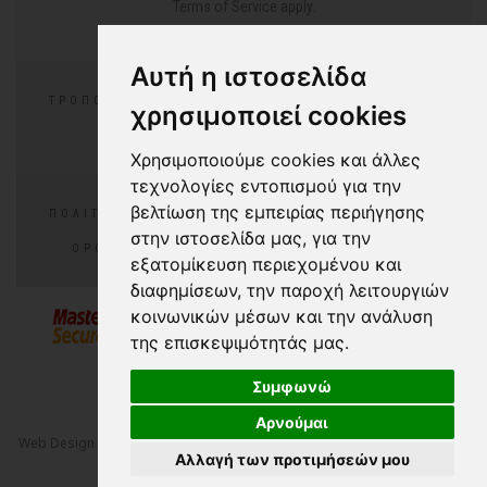
Terms of Service
apply.
Αυτή η ιστοσελίδα
ΤΡΌΠΟΙ ΠΛΗΡΩΜΉΣ
ΕΠΙΣΤΡΟΦΈΣ/ΑΛΛΑΓΕΣ
χρησιμοποιεί cookies
ΣΥΧΝΈΣ ΕΡΩΤΉΣΕΙΣ
Χρησιμοποιούμε cookies και άλλες
τεχνολογίες εντοπισμού για την
βελτίωση της εμπειρίας περιήγησης
ΠΟΛΙΤΙΚΉ ΑΠΟΡΡΉΤΟΥ
ΠΟΛΙΤΙΚΉ COOKIES
στην ιστοσελίδα μας, για την
ΌΡΟΙ ΧΡΉΣΗΣ
COOKIES PREFERENCES
εξατομίκευση περιεχομένου και
διαφημίσεων, την παροχή λειτουργιών
κοινωνικών μέσων και την ανάλυση
της επισκεψιμότητάς μας.
Συμφωνώ
Αρνούμαι
Web Design
&
Digital Marketing
by
NetPlanet S.A.
© 2000-2026 All Rights
Αλλαγή των προτιμήσεών μου
Reserved - Crazy in
with
NetPlanet iCMS