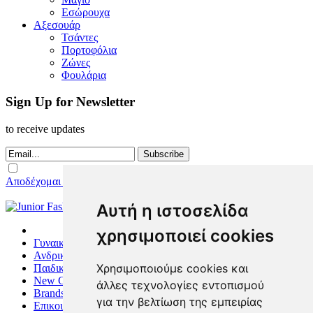
Εσώρουχα
Αξεσουάρ
Τσάντες
Πορτοφόλια
Ζώνες
Φουλάρια
Sign Up for Newsletter
to receive updates
Subscribe
Αποδέχομαι τους Όρους Χρήσης
Αυτή η ιστοσελίδα
χρησιμοποιεί cookies
Γυναικεία
Ανδρικά
Χρησιμοποιούμε cookies και
Παιδικά
New Collection
άλλες τεχνολογίες εντοπισμού
Brands
για την βελτίωση της εμπειρίας
Επικοινωνία