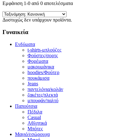
Εμφάνιση 1-0 από 0 αποτελέσματα
Δυστυχώς δεν υπάρχουν προϊόντα.
Γυναικεία
Ενδύματα
t-shirts-μπλούζες
Φούστες/σορτς
Φορέματα
μακρυμάνικα
hoodies/Φούτερ
πουκάμισα
Jeans
παντελόνια/κολάν
ζακέτες/πλεκτά
μπουφάν/παλτό
Παπούτσια
Πέδιλα
Casual
Αθλητικά
Μπότες
Μαγιό/εσώρουχα
Μαγιό