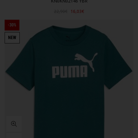
KN0KN02146 YBR
22,90€
16,03€
-30%
NEW