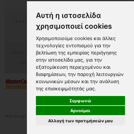
Αυτή η ιστοσελίδα
ΤΡΌΠΟΙ ΠΛΗΡΩΜΉΣ
ΕΠΙΣΤΡΟΦΈΣ/ΑΛΛΑΓΕΣ
χρησιμοποιεί cookies
ΣΥΧΝΈΣ ΕΡΩΤΉΣΕΙΣ
Χρησιμοποιούμε cookies και άλλες
τεχνολογίες εντοπισμού για την
βελτίωση της εμπειρίας περιήγησης
ΠΟΛΙΤΙΚΉ ΑΠΟΡΡΉΤΟΥ
ΠΟΛΙΤΙΚΉ COOKIES
στην ιστοσελίδα μας, για την
ΌΡΟΙ ΧΡΉΣΗΣ
COOKIES PREFERENCES
εξατομίκευση περιεχομένου και
διαφημίσεων, την παροχή λειτουργιών
κοινωνικών μέσων και την ανάλυση
της επισκεψιμότητάς μας.
Συμφωνώ
Αρνούμαι
Web Design
&
Digital Marketing
by
NetPlanet S.A.
© 2000-2026 All Rights
Αλλαγή των προτιμήσεών μου
Reserved - Crazy in
with
NetPlanet iCMS