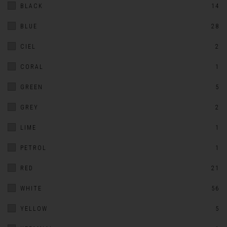
BLACK
14
BLUE
28
CIEL
2
CORAL
1
GREEN
5
GREY
2
LIME
1
PETROL
1
RED
21
WHITE
56
YELLOW
5