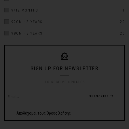
9/12 MONTHS
1
92CM - 2 YEARS
20
98CM - 3 YEARS
20
SIGN UP FOR NEWSLETTER
TO RECEIVE UPDATES
SUBSCRIBE
Αποδέχομαι τους Όρους Χρήσης