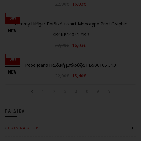
22,90€
16,03€
-30%
Tommy Hilfiger Παιδικό t-shirt Monotype Print Graphic
NEW
KB0KB10051 YBR
22,90€
16,03€
-30%
Pepe Jeans Παιδική μπλούζα PB500105 513
NEW
22,00€
15,40€
1
2
3
4
5
6
ΠΑΙΔΙΚΆ
ΠΑΙΔΙΚΆ ΑΓΌΡΙ