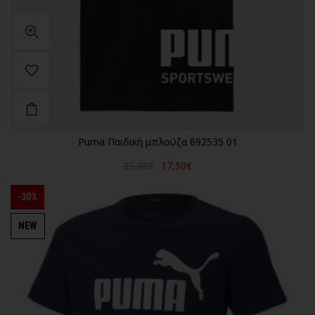
Puma Παιδική μπλούζα 692535 01
25,00€
17,50€
-30%
NEW