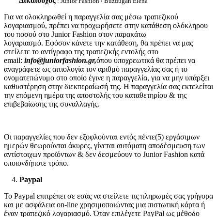
Δικαιούχος
: Junior Fashion / Buzdugan Elena
Για να ολοκληρωθεί η παραγγελία σας μέσω τραπεζικού
λογαριασμού, πρέπει να προχωρήσετε στην κατάθεση ολόκληρου
του ποσού στο Junior Fashion στον παρακάτω
λογαριασμό. Εφόσον κάνετε την κατάθεση, θα πρέπει να μας
στείλετε το αντίγραφο της τραπεζικής εντολής στο
email:
info@juniorfashion.gr,
όπου υποχρεωτικά θα πρέπει να
αναγράφετε ως αιτιολογία τον αριθμό παραγγελίας σας ή το
ονοματεπώνυμο στο οποίο έγινε η παραγγελία, για να μην υπάρξει
καθυστέρηση στην διεκπεραίωσή της.
Η παραγγελία σας εκτελείται
την επόμενη ημέρα της αποστολής του καταθετηρίου & της
επιβεβαίωσης της συναλλαγής.
Οι παραγγελίες που δεν εξοφλούνται εντός πέντε(5) εργάσιμων
ημερών θεωρούνται άκυρες, γίνεται αυτόματη αποδέσμευση των
αντίστοιχων προϊόντων & δεν δεσμεύουν το Junior Fashion κατά
οποιονδήποτε τρόπο.
4.
Paypal
Το Paypal επιτρέπει σε εσάς να στείλετε τις πληρωμές σας γρήγορα
και με ασφάλεια on-line χρησιμοποιώντας μια πιστωτική κάρτα ή
έναν τραπεζικό λογαριασμό. Όταν επιλέγετε PayPal ως μέθοδο