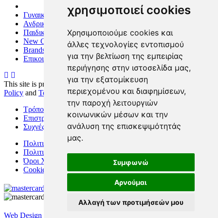
χρησιμοποιεί cookies
Γυναικεία
Ανδρικά
Χρησιμοποιούμε cookies και
Παιδικά
New Collection
άλλες τεχνολογίες εντοπισμού
Brands
για την βελτίωση της εμπειρίας
Επικοινωνία
περιήγησης στην ιστοσελίδα μας,
για την εξατομίκευση
This site is protected by reCAPTCHA and the Google
Privacy
περιεχομένου και διαφημίσεων,
Policy
and
Terms of Service
apply.
την παροχή λειτουργιών
Τρόποι Πληρωμής
κοινωνικών μέσων και την
Επιστροφές/Αλλαγες
ανάλυση της επισκεψιμότητάς
Συχνές Ερωτήσεις
μας.
Πολιτική Απορρήτου
Πολιτική Cookies
Όροι Χρήσης
Συμφωνώ
Cookies preferences
Αρνούμαι
Αλλαγή των προτιμήσεών μου
Web Design
&
Digital Marketing
by
NetPlanet S.A.
© 2000-2026