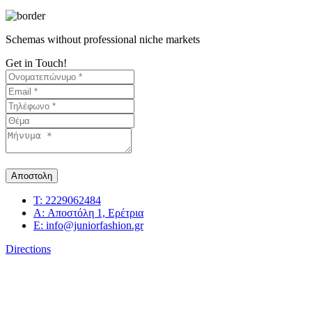
Schemas without professional niche markets
Get in Touch!
Ονοματεπώνυμο*
Email*
Τηλέφωνο
Θέμα
Μήνυμα*
Αποστολη
T:
2229062484
A:
Αποστόλη 1, Ερέτρια
E:
info@juniorfashion.gr
Directions