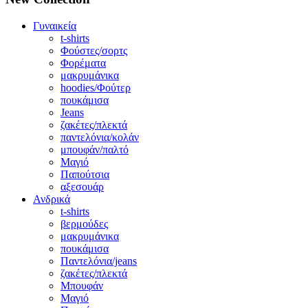
Γυναικεία
t-shirts
Φούστες/σορτς
Φορέματα
μακρυμάνικα
hoodies/Φούτερ
πουκάμισα
Jeans
ζακέτες/πλεκτά
παντελόνια/κολάν
μπουφάν/παλτό
Μαγιό
Παπούτσια
αξεσουάρ
Ανδρικά
t-shirts
βερμούδες
μακρυμάνικα
πουκάμισα
Παντελόνια/jeans
ζακέτες/πλεκτά
Μπουφάν
Μαγιό