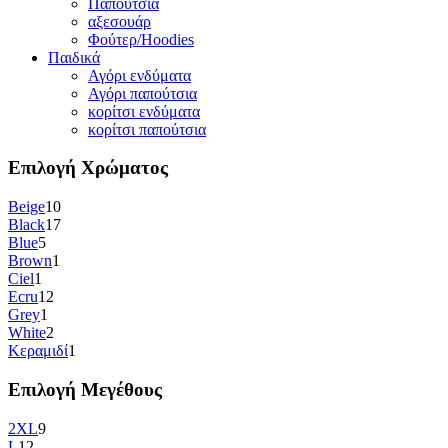
Παπούτσια
αξεσουάρ
Φούτερ/Hoodies
Παιδικά
Αγόρι ενδύματα
Αγόρι παπούτσια
κορίτσι ενδύματα
κορίτσι παπούτσια
Επιλογή Χρώματος
Beige
10
Black
17
Blue
5
Brown
1
Ciel
1
Ecru
12
Grey
1
White
2
Κεραμιδί
1
Επιλογή Μεγέθους
2XL
9
L
12