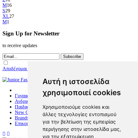
M
16
S
29
XL
27
Μ
1
Sign Up for Newsletter
to receive updates
Subscribe
Αποδέχομαι τους Όρους Χρήσης
Αυτή η ιστοσελίδα
χρησιμοποιεί cookies
Γυναικεία
Ανδρικά
Χρησιμοποιούμε cookies και
Παιδικά
New Collection
άλλες τεχνολογίες εντοπισμού
Brands
για την βελτίωση της εμπειρίας
Επικοινωνία
περιήγησης στην ιστοσελίδα μας,
για την εξατομίκευση