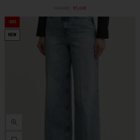
190,00€
95,00€
-50%
NEW