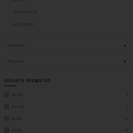
ΠΑΠΟΎΤΣΙΑ
ΑΞΕΣΟΥΆΡ
ΑΝΔΡΙΚΆ
ΠΑΙΔΙΚΆ
ΕΠΙΛΟΓΉ ΧΡΏΜΑΤΟΣ
BEIGE
1
BLACK
1
BLUE
13
ECRU
2