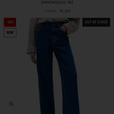
DW0DW22522 1BZ
129,00€
90,30€
-30%
OUT OF STOCK
NEW