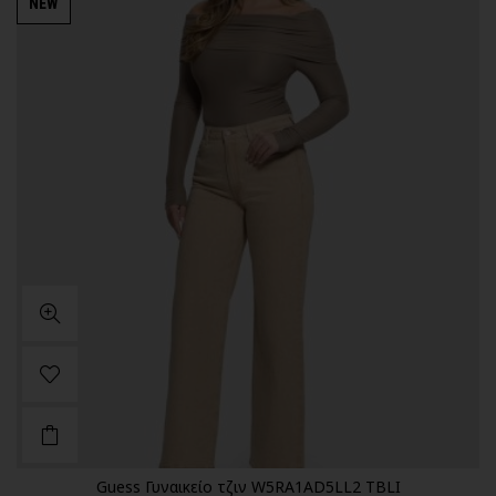
NEW
Guess Γυναικείο τζιν W5RA1AD5LL2 TBLI