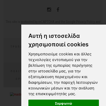
This site is protected by reCAPTCHA and the Google
Privacy Policy
and
Terms of Service
apply.
Αυτή η ιστοσελίδα
χρησιμοποιεί cookies
ΤΡΌΠΟΙ ΠΛΗΡΩΜΉΣ
ΕΠΙΣΤΡΟΦΈΣ/ΑΛΛΑΓΕΣ
Χρησιμοποιούμε cookies και άλλες
ΣΥΧΝΈΣ ΕΡΩΤΉΣΕΙΣ
τεχνολογίες εντοπισμού για την
βελτίωση της εμπειρίας περιήγησης
στην ιστοσελίδα μας, για την
ΠΟΛΙΤΙΚΉ ΑΠΟΡΡΉΤΟΥ
ΠΟΛΙΤΙΚΉ COOKIES
εξατομίκευση περιεχομένου και
ΌΡΟΙ ΧΡΉΣΗΣ
COOKIES PREFERENCES
διαφημίσεων, την παροχή λειτουργιών
κοινωνικών μέσων και την ανάλυση
της επισκεψιμότητάς μας.
Συμφωνώ