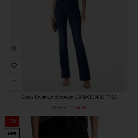
Guess Γυναικεία ολόσωμη W6RD0ID6883 TPBE
180,00€
126,00€
-30%
NEW