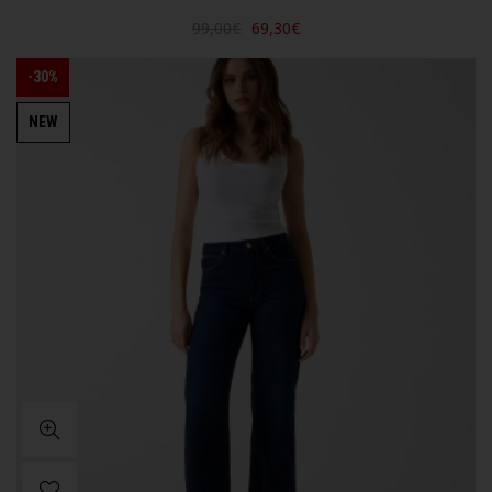
99,00€
69,30€
-30%
NEW