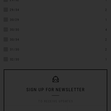
29/32
1
29/34
2
30/29
1
30/30
4
30/34
2
31/30
2
32/30
1
SIGN UP FOR NEWSLETTER
TO RECEIVE UPDATES