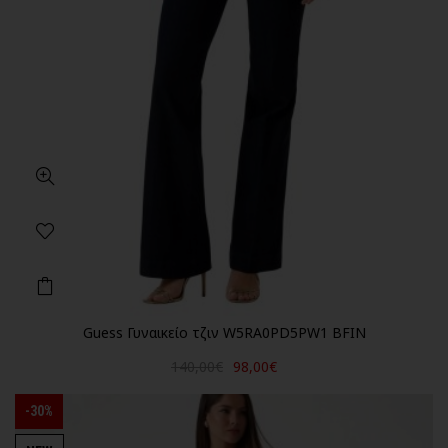
Guess Γυναικείο τζιν W5RA0PD5PW1 BFIN
140,00€
98,00€
-30%