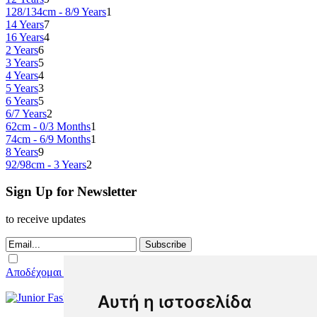
128/134cm - 8/9 Years
1
14 Years
7
16 Years
4
2 Years
6
3 Years
5
4 Years
4
5 Years
3
6 Years
5
6/7 Years
2
62cm - 0/3 Months
1
74cm - 6/9 Months
1
8 Years
9
92/98cm - 3 Years
2
Sign Up for Newsletter
to receive updates
Subscribe
Αποδέχομαι τους Όρους Χρήσης
Αυτή η ιστοσελίδα