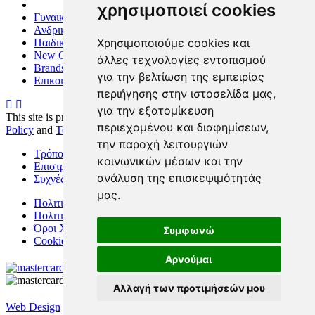
χρησιμοποιεί cookies
Γυναικεία
Ανδρικά
Χρησιμοποιούμε cookies και
Παιδικά
New Collection
άλλες τεχνολογίες εντοπισμού
Brands
για την βελτίωση της εμπειρίας
Επικοινωνία
περιήγησης στην ιστοσελίδα μας,
για την εξατομίκευση
This site is protected by reCAPTCHA and the Google
Privacy
περιεχομένου και διαφημίσεων,
Policy
and
Terms of Service
apply.
την παροχή λειτουργιών
Τρόποι Πληρωμής
κοινωνικών μέσων και την
Επιστροφές/Αλλαγες
ανάλυση της επισκεψιμότητάς
Συχνές Ερωτήσεις
μας.
Πολιτική Απορρήτου
Πολιτική Cookies
Όροι Χρήσης
Συμφωνώ
Cookies preferences
Αρνούμαι
Αλλαγή των προτιμήσεών μου
Web Design
&
Digital Marketing
by
NetPlanet S.A.
© 2000-2026