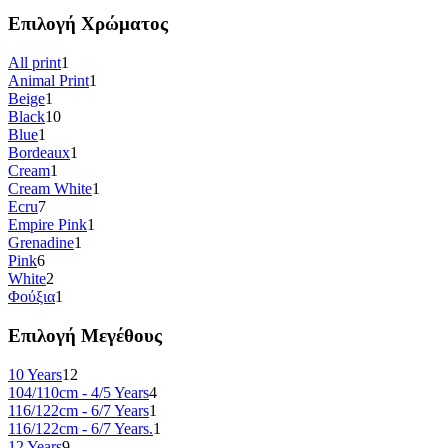
Επιλογή Χρώματος
All print
1
Animal Print
1
Beige
1
Black
10
Blue
1
Bordeaux
1
Cream
1
Cream White
1
Ecru
7
Empire Pink
1
Grenadine
1
Pink
6
White
2
Φούξια
1
Επιλογή Μεγέθους
10 Years
12
104/110cm - 4/5 Years
4
116/122cm - 6/7 Years
1
116/122cm - 6/7 Years.
1
12 Years
9