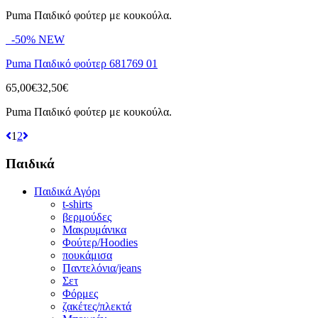
Puma Παιδικό φούτερ με κουκούλα.
-50%
NEW
Puma Παιδικό φούτερ 681769 01
65,00€
32,50€
Puma Παιδικό φούτερ με κουκούλα.
1
2
Παιδικά
Παιδικά Αγόρι
t-shirts
βερμούδες
Μακρυμάνικα
Φούτερ/Hoodies
πουκάμισα
Παντελόνια/jeans
Σετ
Φόρμες
ζακέτες/πλεκτά