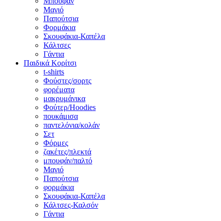
Μπουφάν
Μαγιό
Παπούτσια
Φορμάκια
Σκουφάκια-Καπέλα
Κάλτσες
Γάντια
Παιδικά Κορίτσι
t-shirts
Φούστες/σορτς
φορέματα
μακρυμάνικα
Φούτερ/Hoodies
πουκάμισα
παντελόνια/κολάν
Σετ
Φόρμες
ζακέτες/πλεκτά
μπουφάν/παλτό
Μαγιό
Παπούτσια
φορμάκια
Σκουφάκια-Καπέλα
Κάλτσες-Καλσόν
Γάντια