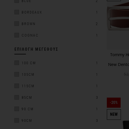
BLUE
2
BORDEAUX
1
BROWN
2
COGNAC
1
ΕΠΙΛΟΓΉ ΜΕΓΈΘΟΥΣ
Tommy Hil
100 CM
1
New Dent
52
105CM
1
115CM
1
85CM
3
-20%
90 CM
1
NEW
90CM
3