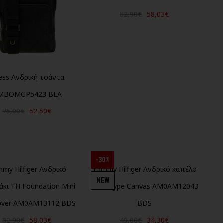
82,90€
58,03€
ess Ανδρική τσάντα
MBOMGP5423 BLA
75,00€
52,50€
-30%
my Hilfiger Ανδρικό
Tommy Hilfiger Ανδρικό καπέλο
NEW
άκι TH Foundation Mini
Monotype Canvas AM0AM12043
over AM0AM13112 BDS
BDS
82,90€
58,03€
49,00€
34,30€