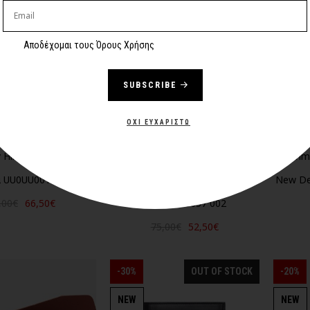
NEW
NEW
Αποδέχομαι τους Όρους Χρήσης
SUBSCRIBE
ΌΧΙ ΕΥΧΑΡΙΣΤΏ
Hilfiger Πετσέτα
Tommy Hilfiger Ανδρικό
Tommy
 UU0UU00115 0YC
πορτοφόλι Eton Trifold
New D
,00€
66,50€
AM0AM00657 002
75,00€
52,50€
-30%
OUT OF STOCK
-20%
NEW
NEW