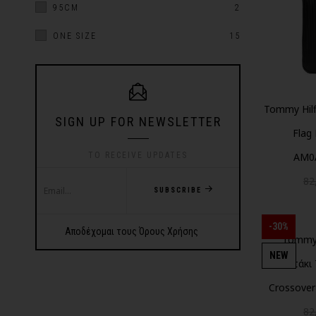
95CM
2
ONE SIZE
15
Tommy Hilf
SIGN UP FOR NEWSLETTER
Flag
AM0
TO RECEIVE UPDATES
82
SUBSCRIBE
-30%
Αποδέχομαι τους Όρους Χρήσης
Tommy 
NEW
τσαντάκι 
Crossove
82