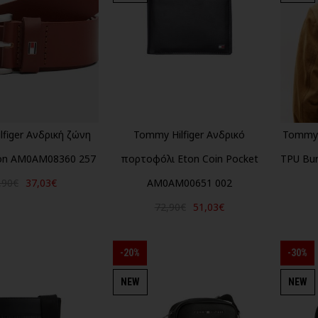
figer Ανδρική ζώνη
Tommy Hilfiger Ανδρικό
Tommy 
on AM0AM08360 257
πορτοφόλι Eton Coin Pocket
TPU Bu
,90€
37,03€
AM0AM00651 002
72,90€
51,03€
-20%
-30%
NEW
NEW