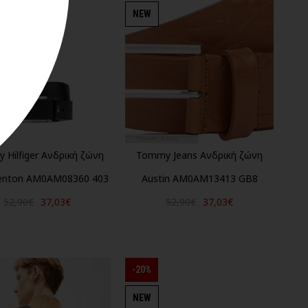
NEW
 Hilfiger Ανδρική ζώνη
Tommy Jeans Ανδρική ζώνη
enton AM0AM08360 403
Austin AM0AM13413 GB8
52,90€
37,03€
52,90€
37,03€
-20%
NEW