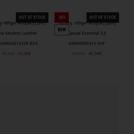
OUT OF STOCK
-30%
OUT OF STOCK
 Hilfiger Ανδρική ζώνη
Tommy Hilfiger Ανδρική ζώνη
NEW
w Modern Leather
Casual Essential 3,5
5AM0AM10328 BDS
AM0AM09410 0HF
59,00€
41,30€
65,00€
45,50€