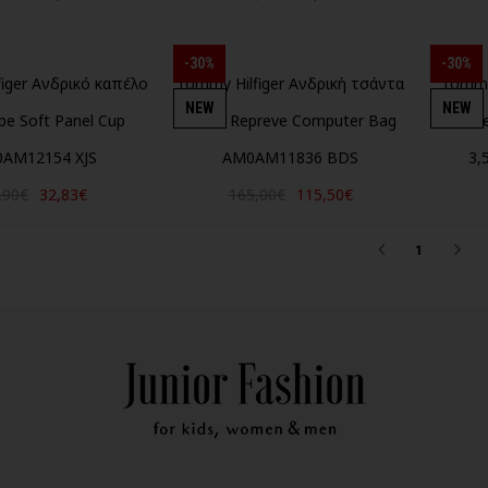
-30%
-30%
iger Ανδρικό καπέλο
Tommy Hilfiger Ανδρική τσάντα
Tommy
NEW
NEW
e Soft Panel Cup
Urban Repreve Computer Bag
Ne
AM12154 XJS
AM0AM11836 BDS
3,
,90€
32,83€
165,00€
115,50€
1