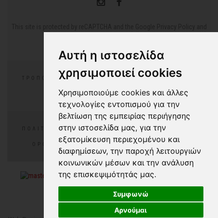
This site is protected by reCAPTCHA and the Google
Privacy Policy
and
Terms of Service
apply.
Αυτή η ιστοσελίδα
χρησιμοποιεί cookies
ΤΡΌΠΟΙ ΠΛΗΡΩΜΉΣ
ΕΠΙΣΤΡΟΦΈΣ/ΑΛΛΑΓΕΣ
Χρησιμοποιούμε cookies και άλλες
ΣΥΧΝΈΣ ΕΡΩΤΉΣΕΙΣ
τεχνολογίες εντοπισμού για την
βελτίωση της εμπειρίας περιήγησης
στην ιστοσελίδα μας, για την
ΠΟΛΙΤΙΚΉ ΑΠΟΡΡΉΤΟΥ
ΠΟΛΙΤΙΚΉ COOKIES
εξατομίκευση περιεχομένου και
ΌΡΟΙ ΧΡΉΣΗΣ
COOKIES PREFERENCES
διαφημίσεων, την παροχή λειτουργιών
κοινωνικών μέσων και την ανάλυση
της επισκεψιμότητάς μας.
Συμφωνώ
Αρνούμαι