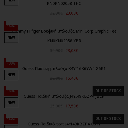
NEW
KN0KN02058 THC
32,90€
23,03€
-30%
Tommy Hilfiger Βρεφική μπλούζα Mini Corp Graphic Tee
NEW
KN0KN02058 YBR
32,90€
23,03€
-30%
Guess Παιδική μπλούζα K4YI16K6YW4 G6R1
NEW
22,00€
15,40€
-30%
OUT OF STOCK
Guess Παιδική μπλούζα J4YI49KBZP4 JBLK
NEW
25,00€
17,50€
-30%
OUT OF STOCK
Guess Παιδικό τοπ J4YI49KBZP4 G011