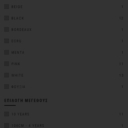
BEIGE
1
BLACK
12
BORDEAUX
1
ECRU
1
MENTA
1
PINK
11
WHITE
13
ΦΟΎΞΙΑ
1
ΕΠΙΛΟΓΉ ΜΕΓΈΘΟΥΣ
10 YEARS
11
104CM - 4 YEARS
1