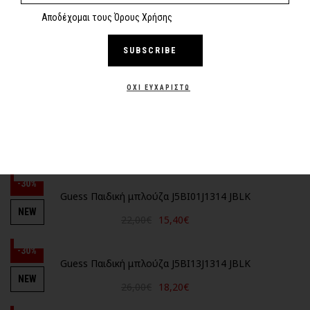
Αποδέχομαι τους Όρους Χρήσης
-30%
Tommy Hilfiger Βρεφική μπλούζα Heart Graphic KN0KN02057
SUBSCRIBE
NEW
THC
37,90€
26,53€
ΌΧΙ ΕΥΧΑΡΙΣΤΏ
-30%
Guess Παιδική μπλούζα J5BI01J1314 G5A9
NEW
22,00€
15,40€
-30%
Guess Παιδική μπλούζα J5BI01J1314 JBLK
NEW
22,00€
15,40€
-30%
Guess Παιδική μπλούζα J5BI13J1314 JBLK
NEW
26,00€
18,20€