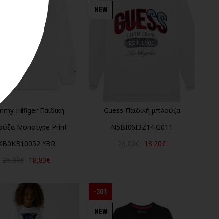
NEW
my Hilfiger Παιδική
Guess Παιδική μπλούζα
ούζα Monotype Print
N5BI06I3Z14 G011
KB0KB10052 YBR
26,00€
18,20€
26,90€
18,83€
-30%
NEW