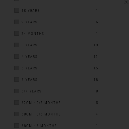
20
18 YEARS
1
2 YEARS
6
24 MONTHS
1
3 YEARS
13
4 YEARS
19
5 YEARS
15
6 YEARS
18
6/7 YEARS
8
62CM - 0/3 MONTHS
5
68CM - 3/6 MONTHS
4
68CM - 6 MONTHS
1