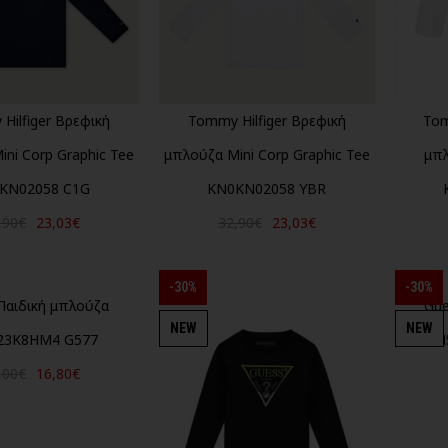
Hilfiger Βρεφική
Tommy Hilfiger Βρεφική
Tom
ni Corp Graphic Tee
μπλούζα Mini Corp Graphic Tee
μπλ
KN02058 C1G
KN0KN02058 YBR
,90€
23,03€
32,90€
23,03€
-30%
-30%
Παιδική μπλούζα
Gue
NEW
NEW
23K8HM4 G577
N
,00€
16,80€