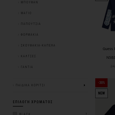
ΜΠΟΥΦΆΝ
ΜΑΓΙΌ
ΠΑΠΟΎΤΣΙΑ
ΦΟΡΜΆΚΙΑ
ΣΚΟΥΦΆΚΙΑ-ΚΑΠΈΛΑ
Guess 
ΚΆΛΤΣΕΣ
N5BI
24
ΓΆΝΤΙΑ
-30%
ΠΑΙΔΙΚΆ ΚΟΡΊΤΣΙ
NEW
ΕΠΙΛΟΓΉ ΧΡΏΜΑΤΟΣ
BLACK
7