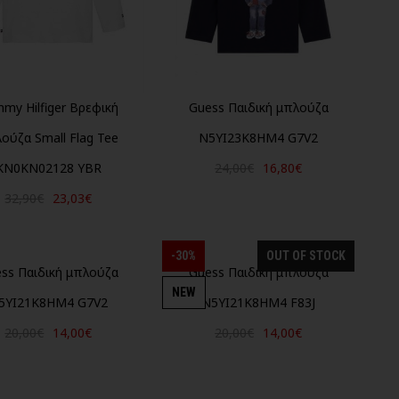
my Hilfiger Βρεφική
Guess Παιδική μπλούζα
ούζα Small Flag Tee
N5YI23K8HM4 G7V2
KN0KN02128 YBR
24,00€
16,80€
32,90€
23,03€
-30%
OUT OF STOCK
ss Παιδική μπλούζα
Guess Παιδική μπλούζα
NEW
5YI21K8HM4 G7V2
N5YI21K8HM4 F83J
20,00€
14,00€
20,00€
14,00€