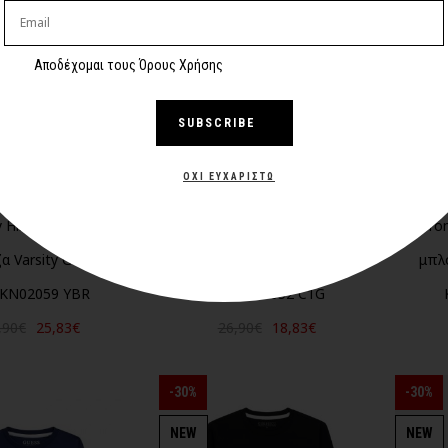
NEW
NEW
Αποδέχομαι τους Όρους Χρήσης
SUBSCRIBE
ΌΧΙ ΕΥΧΑΡΙΣΤΏ
Hilfiger Βρεφική
Tommy Hilfiger Παιδική
Tom
 Varsity Graphic
μπλούζα Monotype Print
μπλ
KN02059 YBR
KB0KB10052 C1G
,90€
25,83€
26,90€
18,83€
-30%
-30%
NEW
NEW