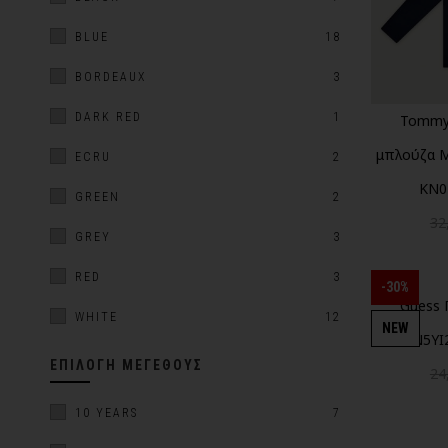
BLUE
18
BORDEAUX
3
DARK RED
1
Tommy 
μπλούζα Mi
ECRU
2
KN0
GREEN
2
32
GREY
3
RED
3
-30%
Guess 
WHITE
12
NEW
N5YI
ΕΠΙΛΟΓΉ ΜΕΓΈΘΟΥΣ
24
10 YEARS
7