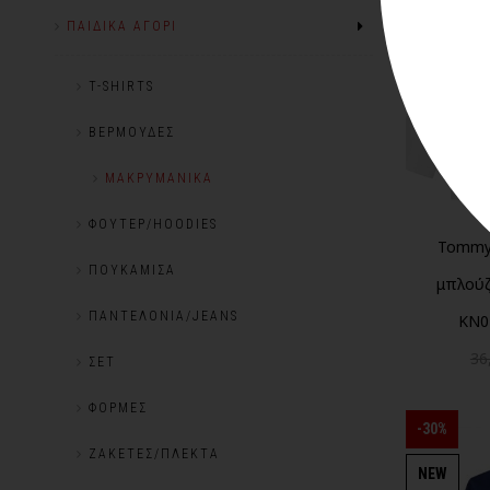
NEW
ΠΑΙΔΙΚΆ ΑΓΌΡΙ
T-SHIRTS
ΒΕΡΜΟΎΔΕΣ
ΜΑΚΡΥΜΆΝΙΚΑ
ΦΟΎΤΕΡ/HOODIES
Tommy 
ΠΟΥΚΆΜΙΣΑ
μπλούζα
ΠΑΝΤΕΛΌΝΙΑ/JEANS
KN0
36
ΣΕΤ
ΦΌΡΜΕΣ
-30%
ΖΑΚΈΤΕΣ/ΠΛΕΚΤΆ
NEW