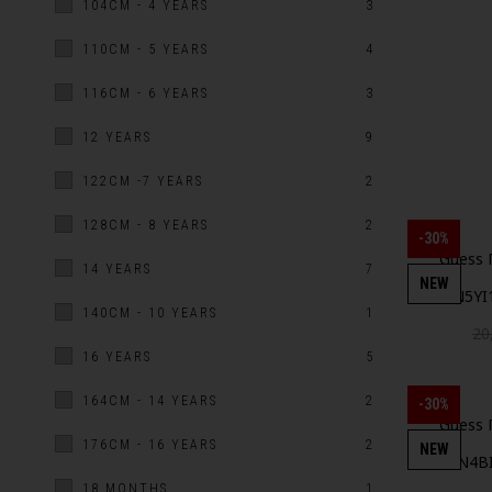
104CM - 4 YEARS
3
110CM - 5 YEARS
4
116CM - 6 YEARS
3
12 YEARS
9
122CM -7 YEARS
2
128CM - 8 YEARS
2
-30%
Guess 
14 YEARS
7
NEW
N5YI
140CM - 10 YEARS
1
20
16 YEARS
5
164CM - 14 YEARS
2
-30%
Guess 
176CM - 16 YEARS
2
NEW
N4BI
18 MONTHS
1