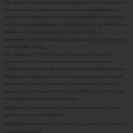
Εάν είμαστε υποχρεωμένοι να αποκαλύψουμε ή κοινοποιήσουμε τα
προσωπικά σας δεδομένα προκειμένου να συμμορφωθούμε με
κάποια νομική απαίτηση, ή για να προστατέψουμε τα δικαιώματα,
την ιδιοκτησία και ασφάλεια της επιχείρησής μας, των πελατών μας
ή άλλων. Αυτό περιλαμβάνει περιπτώσεις ανταλλαγής
πληροφοριών με άλλες εταιρείες ή οργανισμούς για τους σκοπούς
της πρόληψης απάτης.
Στις αρμόδιες εποπτικές, δικαστικές, αστυνομικές και άλλες
διοικητικές αρχές σε εθνικό και ευρωπαϊκό επίπεδο κατόπιν
νομίμου αιτήματός τους και σύμφωνα με τις κάθε φορά ισχύουσες
νομοθετικές διατάξεις. Επιπλέον σε περίπτωση νόμιμης διάταξης,
υπηρεσιακής εντολής ή επίσημης προκαταρκτικής εξέτασης, η
Εταιρεία έχει το δικαίωμα άνευ ετέρου να θέσει τα σχετικά στοιχεία
στη διάθεση της αντίστοιχης υπηρεσίας.
Διαβίβαση δεδομένων εκτός Ευρωπαϊκού Οικονομικού Χώρου
(ΕΟΧ) – Διασυνοριακή διαβίβαση
Η διαβίβαση προσωπικών δεδομένων σε χώρες εκτός Ευρωπαϊκού
Οικονομικού Χώρου