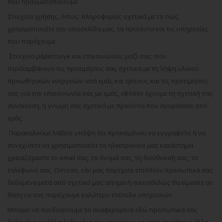
που πραγματοποιούμε.
Στοιχεία χρήσης, όπως: πληροφορίες σχετικά με το πώς
χρησιμοποιείτε την ιστοσελίδα μας, τα προϊόντα και τις υπηρεσίες
που παρέχουμε.
Στοιχεία μάρκετινγκ και επικοινωνίας μαζί σας: που
περιλαμβάνουν τις προτιμήσεις σας σχετικά με τη λήψη υλικού
προωθητικών ενεργειών από εμάς και τρίτους και τις προτιμήσεις
σας για την επικοινωνία σας με εμάς, εφόσον έχουμε τη σχετική σας
συναίνεση, η γνώμη σας σχετικά με προϊόντα που αγοράσατε από
εμάς.
Παρακαλούμε λάβετε υπόψη ότι προκειμένου να εγγραφείτε ή να
συνεχίσετε να χρησιμοποιείτε το ηλεκτρονικό μας κατάστημα
χρειαζόμαστε το email σας, το όνομά σας, τη διεύθυνσή σας, το
τηλέφωνό σας. Ωστόσο, εάν μας παρέχετε επιπλέον προσωπικά σας
δεδομένα μετά από σχετικό μας αίτημα ή οικειοθελώς θα είμαστε σε
θέση να σας παρέχουμε καλύτερο επίπεδο υπηρεσιών.
Μπορεί να συνδυάσουμε τα αναφερόμενα εδώ προσωπικά σας