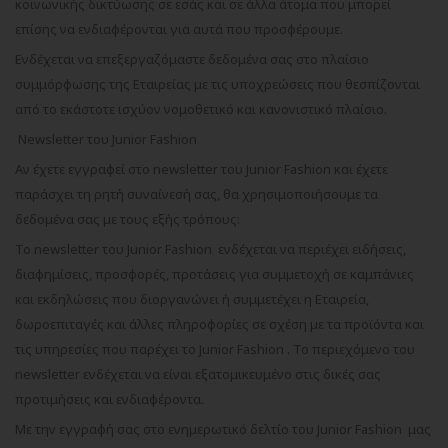
κοινωνικής δικτύωσης σε εσάς και σε άλλα άτομα που μπορεί
επίσης να ενδιαφέρονται για αυτά που προσφέρουμε.
Ενδέχεται να επεξεργαζόμαστε δεδομένα σας στο πλαίσιο
συμμόρφωσης της Εταιρείας με τις υποχρεώσεις που θεσπίζονται
από το εκάστοτε ισχύον νομοθετικό και κανονιστικό πλαίσιο.
Newsletter του
Junior
Fashion
Αν έχετε εγγραφεί στο newsletter του
Junior
Fashion
και έχετε
παράσχει τη ρητή συναίνεσή σας, θα χρησιμοποιήσουμε τα
δεδομένα σας με τους εξής τρόπους:
Το newsletter του
Junior
Fashion
ενδέχεται να περιέχει ειδήσεις,
διαφημίσεις, προσφορές, προτάσεις για συμμετοχή σε καμπάνιες
και εκδηλώσεις που διοργανώνει ή συμμετέχει η Εταιρεία,
δωροεπιταγές και άλλες πληροφορίες σε σχέση με τα προϊόντα και
τις υπηρεσίες που παρέχει το
Junior
Fashion
. Το περιεχόμενο του
newsletter ενδέχεται να είναι εξατομικευμένο στις δικές σας
προτιμήσεις και ενδιαφέροντα.
Με την εγγραφή σας στο ενημερωτικό δελτίο του
Junior
Fashion
μας