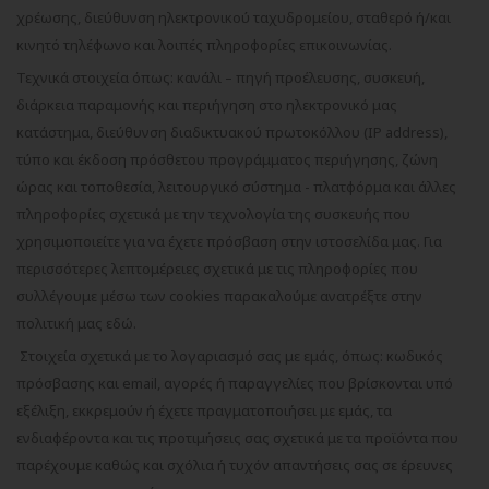
χρέωσης, διεύθυνση ηλεκτρονικού ταχυδρομείου, σταθερό ή/και
κινητό τηλέφωνο και λοιπές πληροφορίες επικοινωνίας.
Τεχνικά στοιχεία όπως: κανάλι – πηγή προέλευσης, συσκευή,
διάρκεια παραμονής και περιήγηση στο ηλεκτρονικό μας
κατάστημα, διεύθυνση διαδικτυακού πρωτοκόλλου (IP address),
τύπο και έκδοση πρόσθετου προγράμματος περιήγησης, ζώνη
ώρας και τοποθεσία, λειτουργικό σύστημα - πλατφόρμα και άλλες
πληροφορίες σχετικά με την τεχνολογία της συσκευής που
χρησιμοποιείτε για να έχετε πρόσβαση στην ιστοσελίδα μας. Για
περισσότερες λεπτομέρειες σχετικά με τις πληροφορίες που
συλλέγουμε μέσω των cookies παρακαλούμε ανατρέξτε στην
πολιτική μας εδώ.
Στοιχεία σχετικά με το λογαριασμό σας με εμάς, όπως: κωδικός
πρόσβασης και email, αγορές ή παραγγελίες που βρίσκονται υπό
εξέλιξη, εκκρεμούν ή έχετε πραγματοποιήσει με εμάς, τα
ενδιαφέροντα και τις προτιμήσεις σας σχετικά με τα προϊόντα που
παρέχουμε καθώς και σχόλια ή τυχόν απαντήσεις σας σε έρευνες