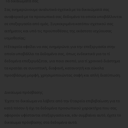
Τα δικαιώματά σας
Σας ενημερώνουμε αναλυτικά σχετικά με τα δικαιώματά σας
αναφορικά με τα προσωπικά σας δεδομένα τα οποία υποβάλλονται
σε επεξεργασία από εμάς. Συγκεκριμένα κατόπιν σχετικού σας
αιτήματος και υπό τις προϋποθέσεις της εκάστοτε ισχύουσας
νομοθεσίας:
Η Εταιρεία οφείλει να σας ενημερώνει για την επεξεργασία στην
οποία υποβάλλει τα δεδομένα σας, όπως ενδεικτικά για το τί
δεδομένα επεξεργάζεται, για ποιο σκοπό, για τί χρονικό διάστημα
τα κρατάει σε συνοπτική, διαφανή, κατανοητή και εύκολα
προσβάσιμη μορφή, χρησιμοποιώντας σαφή και απλή διατύπωση.
Δικαίωμα πρόσβασης
Έχετε το δικαίωμα να λάβετε από την Εταιρεία επιβεβαίωση για το
κατά πόσον ή όχι τα δεδομένα προσωπικού χαρακτήρα που σας
αφορούν υφίστανται επεξεργασία και, εάν συμβαίνει αυτό, έχετε το
δικαίωμα πρόσβασης στα δεδομένα αυτά.