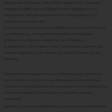
παράδειγμα developers, data analysts, προμηθευτές, παρόχους
υπηρεσιών ασφάλειας των δεδομένων και πληροφοριών των
υποκειμένων, αυστηρά για το σκοπό της διεκπεραίωσης των
υπηρεσιών τους προς εμάς.
Σε i-cloud service providers για τη φιλοξενία της βάσης δεδομένων
των πελατών μας, την τεχνική υποστήριξη και διαχείριση.
Σε παρόχους υπηρεσιών ασφάλειας των δεδομένων.
Σε συμβούλους της Εταιρείας (όπως οικονομικούς, νομικούς και
λοιπούς συμβούλους) στο πλαίσιο της νόμιμης λειτουργίας της
Εταιρείας.
Η Εταιρεία σας ενημερώνει ότι οι ως άνω κατηγορίες αποδεκτών
των προσωπικών δεδομένων και πληροφοριών σας αποτελούν
εκτελούντες την επεξεργασία για λογαριασμό του και εξασφαλίζεται
το επίπεδο ασφάλειας των δεδομένων σας μέσω γραπτής
συμφωνίας.
Επιπλέον, ενδέχεται να διαβιβάσουμε τα προσωπικά σας δεδομένα: