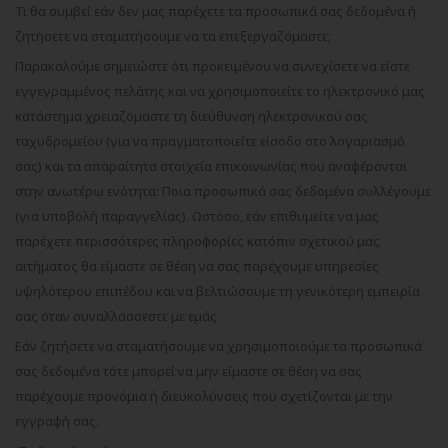
Τι θα συμβεί εάν δεν μας παρέχετε τα προσωπικά σας δεδομένα ή
ζητήσετε να σταματήσουμε να τα επεξεργαζόμαστε;
Παρακαλούμε σημειώστε ότι προκειμένου να συνεχίσετε να είστε
εγγεγραμμένος πελάτης και να χρησιμοποιείτε το ηλεκτρονικό μας
κατάστημα χρειαζόμαστε τη διεύθυνση ηλεκτρονικού σας
ταχυδρομείου (για να πραγματοποιείτε είσοδο στο λογαριασμό
σας) και τα απαραίτητα στοιχεία επικοινωνίας που αναφέρονται
στην ανωτέρω ενότητα: Ποια προσωπικά σας δεδομένα συλλέγουμε
(για υποβολή παραγγελίας). Ωστόσο, εάν επιθυμείτε να μας
παρέχετε περισσότερες πληροφορίες κατόπιν σχετικού μας
αιτήματος θα είμαστε σε θέση να σας παρέχουμε υπηρεσίες
υψηλότερου επιπέδου και να βελτιώσουμε τη γενικότερη εμπειρία
σας όταν συναλλάσσεστε με εμάς.
Εάν ζητήσετε να σταματήσουμε να χρησιμοποιούμε τα προσωπικά
σας δεδομένα τότε μπορεί να μην είμαστε σε θέση να σας
παρέχουμε προνόμια ή διευκολύνσεις που σχετίζονται με την
εγγραφή σας.