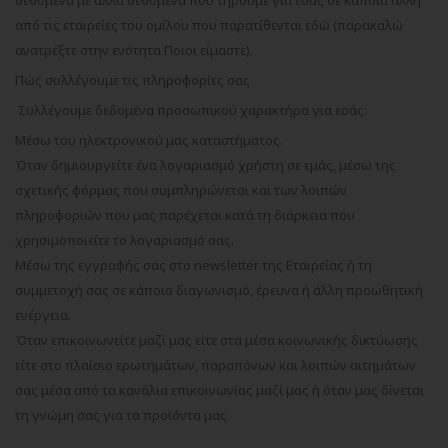
δεδομένα με άλλα δεδομένα που τηρούμε για εσάς σε κάποια άλλη
από τις εταιρείες του ομίλου που παρατίθενται εδώ (παρακαλώ
ανατρέξτε στην ενότητα Ποιοι είμαστε).
Πώς συλλέγουμε τις πληροφορίες σας
Συλλέγουμε δεδομένα προσωπικού χαρακτήρα για εσάς:
Μέσω του ηλεκτρονικού μας καταστήματος.
Όταν δημιουργείτε ένα λογαριασμό χρήστη σε εμάς, μέσω της
σχετικής φόρμας που συμπληρώνεται και των λοιπών
πληροφοριών που μας παρέχεται κατά τη διάρκεια που
χρησιμοποιείτε το λογαριασμό σας.
Μέσω της εγγραφής σας στο newsletter της Εταιρείας ή τη
συμμετοχή σας σε κάποιο διαγωνισμό, έρευνα ή άλλη προωθητική
ενέργεια.
Όταν επικοινωνείτε μαζί μας είτε στα μέσα κοινωνικής δικτύωσης
είτε στο πλαίσιο ερωτημάτων, παραπόνων και λοιπών αιτημάτων
σας μέσα από τα κανάλια επικοινωνίας μαζί μας ή όταν μας δίνεται
τη γνώμη σας για τα προϊόντα μας.