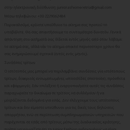
στην ηλεκτρονική διεύθυνση:
juniorashioneretria
@
gmail
.
com
Μέσω τηλεφώνου: +30 2229062484
Παρακαλούμε, κρίνετε υπεύθυνα το αίτημα σας προτού το
υποβάλετε. Θα σας απαντήσουμε το συντομότερο δυνατόν. Γενικά
απάντηση στα αιτήματά σας δίδεται εντός μηνός από όταν λάβαμε
το αίτημά σας, αλλά εάν το αίτημα απαιτεί περισσότερο χρόνο θα
σας ενημερώσουμε σχετικά (εντός ενός μηνός).
Συνδέσεις τρίτων
Ο ιστότοπός μας μπορεί να περιλαμβάνει συνδέσεις για ιστότοπους
τρίτων, διακριτές ενσωματωμένες ιστοσελίδες (microsite), πρόσθετα
και εφαρμογές. Εάν επιλέξετε ή ενεργοποιήσετε αυτές τις συνδέσεις
παραχωρείτε το δικαίωμα σε τρίτους να συλλέγουν ή να
μοιράζονται δεδομένα για εσάς. Δεν ελέγχουμε τους ιστότοπους
τρίτων και δεν είμαστε υπεύθυνοι για τις δικές τους δηλώσεις
απορρήτου, ενώ σε περίπτωση συμπληρωματικών υπηρεσιών που
παρέχονται σε εσάς από τρίτους μέσω της διαδικασίας κράτησης,
πρέπει να γνωρίζετε ότι το
Junior
Fashion
ενδεχομένως να είναι