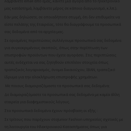
λαμβάνετε email από εμάς, κάνετε μία αγορά από το ηλεκτρονικό
μας κατάστημά, λαμβάνετε μέρος σε κάποιο διαγωνισμό, κ.λπ.).
Εάν μας δηλώσετε, σε οποιαδήποτε στιγμή, ότι δεν επιθυμείτε να
είστε πελάτης της Εταιρείας, τότε θα διαγράψουμε τα προσωπικά
σας δεδομένα από τα αρχεία μας.
Σε ορισμένες περιπτώσεις συλλέγουμε προσωπικά σας δεδομένα
για συγκεκριμένους σκοπούς, όπως στην περίπτωση των
επιστροφών προϊόντων που έχετε αγοράσει. Στις περιπτώσεις
αυτές ενδέχεται να σας ζητηθούν επιπλέον στοιχεία όπως
τραπεζικός λογαριασμός, όνομα δικαιούχου, IBAN, τραπεζικό
ίδρυμα για την ολοκλήρωση επιστροφής χρημάτων.
Με ποιους διαμοιραζόμαστε τα προσωπικά σας δεδομένα;
Δε διαμοιραζόμαστε τα προσωπικά σας δεδομένα με καμία άλλη
εταιρεία για διαφημιστικούς λόγους.
Στα προσωπικά δεδομένα έχουν πρόσβαση οι εξής :
Σε τρίτους που παρέχουν στο
Junior
Fashion
υπηρεσίες σχετικές με
τη λειτουργία του Ηλεκτρονικού Καταστήματος όπως για