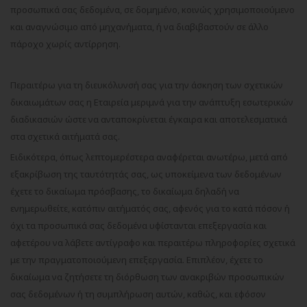
προσωπικά σας δεδομένα, σε δομημένο, κοινώς χρησιμοποιούμενο
και αναγνώσιμο από μηχανήματα, ή να διαβιβαστούν σε άλλο
πάροχο χωρίς αντίρρηση.
Περαιτέρω για τη διευκόλυνσή σας για την άσκηση των σχετικών
δικαιωμάτων σας η Εταιρεία μεριμνά για την ανάπτυξη εσωτερικών
διαδικασιών ώστε να ανταποκρίνεται έγκαιρα και αποτελεσματικά
στα σχετικά αιτήματά σας.
Ειδικότερα, όπως λεπτομερέστερα αναφέρεται ανωτέρω, μετά από
εξακρίβωση της ταυτότητάς σας, ως υποκείμενα των δεδομένων
έχετε το δικαίωμα πρόσβασης, το δικαίωμα δηλαδή να
ενημερωθείτε, κατόπιν αιτήματός σας, αφενός για το κατά πόσον ή
όχι τα προσωπικά σας δεδομένα υφίστανται επεξεργασία και
αφετέρου να λάβετε αντίγραφο και περαιτέρω πληροφορίες σχετικά
με την πραγματοποιούμενη επεξεργασία. Επιπλέον, έχετε το
δικαίωμα να ζητήσετε τη διόρθωση των ανακριβών προσωπικών
σας δεδομένων ή τη συμπλήρωση αυτών, καθώς, και εφόσον