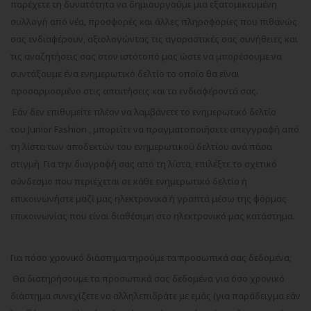
παρέχετε τη δυνατότητα να δημιουργούμε μια εξατομικευμένη
συλλογή από νέα, προσφορές και άλλες πληροφορίες που πιθανώς
σας ενδιαφέρουν, αξιολογώντας τις αγοραστικές σας συνήθειες και
τις αναζητήσεις σας στον ιστότοπό μας ώστε να μπορέσουμε να
συντάξουμε ένα ενημερωτικό δελτίο το οποίο θα είναι
προσαρμοσμένο στις απαιτήσεις και τα ενδιαφέροντά σας.
Εάν δεν επιθυμείτε πλέον να λαμβάνετε το ενημερωτικό δελτίο
του
Junior
Fashion
, μπορείτε να πραγματοποιήσετε απεγγραφή από
τη λίστα των αποδεκτών του ενημερωτικού δελτίου ανά πάσα
στιγμή. Για την διαγραφή σας από τη λίστα, επιλέξτε το σχετικό
σύνδεσμο που περιέχεται σε κάθε ενημερωτικό δελτίο ή
επικοινωνήστε μαζί μας ηλεκτρονικά ή γραπτά μέσω της φόρμας
επικοινωνίας που είναι διαθέσιμη στο ηλεκτρονικό μας κατάστημα.
Για πόσο χρονικό διάστημα τηρούμε τα προσωπικά σας δεδομένα;
Θα διατηρήσουμε τα προσωπικά σας δεδομένα για όσο χρονικό
διάστημα συνεχίζετε να αλληλεπιδράτε με εμάς (για παράδειγμα εάν