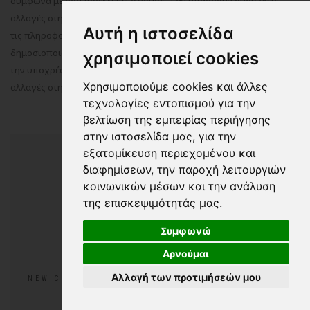
σύμφωνα με όσα προβλέπει ο νόμος. Εάν υπάρχουν ουσιώδεις
αλλαγές στην παρούσα δήλωση ή οι πρακτικές μας αναφορικά με
Αυτή η ιστοσελίδα
τις πληροφορίες μεταβληθούν στο μέλλον, θα σας ειδοποιήσουμε
δημοσιοποιώντας τις αλλαγές στον ιστότοπο μας. Αναλαμβάνετε
χρησιμοποιεί cookies
την υποχρέωση να επισκέπτεστε τον ιστότοπό μας για τυχόν
Χρησιμοποιούμε cookies και άλλες
αλλαγές στην παρούσα δήλωση που τυχόν σας αφορούν.
τεχνολογίες εντοπισμού για την
βελτίωση της εμπειρίας περιήγησης
στην ιστοσελίδα μας, για την
εξατομίκευση περιεχομένου και
διαφημίσεων, την παροχή λειτουργιών
κοινωνικών μέσων και την ανάλυση
της επισκεψιμότητάς μας.
Συμφωνώ
Αρνούμαι
ΓΥΝΑΙΚΕΊΑ
ΑΝΔΡΙΚΆ
ΠΑΙΔΙΚΆ
Αλλαγή των προτιμήσεών μου
NEW COLLECTION
BRANDS
ΕΠΙΚΟΙΝΩΝΊΑ