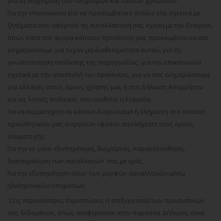
για τη διαχείριση των πληρωμών και λοιπών χρεώσεων
Για την επικοινωνία είτε σε προσυμβατικό στάδιο είτε σχετικά με
ζητήματα που αφορούν τη συναλλακτική σας σχέση με την Εταιρεία,
όπως κατά την αγορά κάποιου προϊόντος μας προκειμένου να σας
ενημερώσουμε για τυχόν μη διαθεσιμότητα αυτού, για τη
γνωστοποίηση εκτέλεσης της παραγγελίας, για την επικοινωνία
σχετικά με την αποστολή του προϊόντος, για να σας ενημερώσουμε
για αλλαγές στους όρους χρήσης μας ή στη Δήλωση Απορρήτου
και τις λοιπές πολιτικές που υιοθετεί η Εταιρεία.
Για να συμμετέχετε σε κάποιο διαγωνισμό ή κλήρωση στο πλαίσιο
προωθητικών μας ενεργειών εφόσον αποδέχεστε τους όρους
συμμετοχής.
Για την εν γένει εξυπηρέτηση, διαχείριση, παρακολούθηση,
διεκπεραίωση των συναλλαγών σας με εμάς,
Για την εξυπηρέτηση όλων των μορφών συναλλαγών μέσω
ηλεκτρονικών υπηρεσιών
Στις περισσότερες περιπτώσεις η επεξεργασία των προσωπικών
σας δεδομένων, όπως αναφέρονται στην παρούσα Δήλωση, είναι