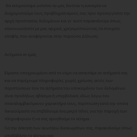
Θα εκτιμούσαμε ωστόσο αν μας δινόταν η ευκαιρία να
διαχειριστούμε τους προβληματισμούς σας πριν προσεγγίσετε την
αρχή προστασίας δεδομένων και γι' αυτό παρακαλούμε όπως
επικοινωνήσετε με μας αρχικά, χρησιμοποιώντας τα στοιχεία
επαφής που αναφέρονται στην παρούσα Δήλωση.
Αιτήματα σε εμάς
Είμαστε υποχρεωμένοι από το νόμο να απαντάμε σε αιτήματά σας
και να παρέχουμε πληροφορίες χωρίς χρέωση, εκτός των
περιπτώσεων που τα αιτήματα του υποκειμένου των δεδομένων
είναι προδήλως αβάσιμα ή υπερβολικά, ιδίως λόγω του
επαναλαμβανόμενου χαρακτήρα τους, περίπτωση κατά την οποία
δικαιούμαστε να επιβάλουμε ένα μικρό τέλος για την παροχή των
πληροφοριών ή να σας αρνηθούμε το αίτημα.
Για την άσκηση των ανωτέρω δικαιωμάτων σας, παρακαλούμε όπως
υποβάλλετε το αίτημα σας: