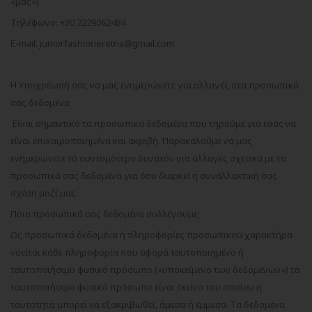
«μας»).
Τηλέφωνο: +30 2229062484
Ε-mail:
juniorfashioneretria
@
gmail
.
com
Η Υποχρέωσή σας να μας ενημερώνετε για αλλαγές στα προσωπικά
σας δεδομένα
Είναι σημαντικό τα προσωπικά δεδομένα που τηρούμε για εσάς να
είναι επικαιροποιημένα και ακριβή. Παρακαλούμε να μας
ενημερώνετε το συντομότερο δυνατόν για αλλαγές σχετικά με τα
προσωπικά σας δεδομένα για όσο διαρκεί η συναλλακτική σας
σχέση μαζί μας.
Ποια προσωπικά σας δεδομένα συλλέγουμε;
Ως προσωπικά δεδομένα ή πληροφορίες προσωπικού χαρακτήρα
νοείται κάθε πληροφορία που αφορά ταυτοποιημένο ή
ταυτοποιήσιμο φυσικό πρόσωπο («υποκείμενο των δεδομένων») το
ταυτοποιήσιμο φυσικό πρόσωπο είναι εκείνο του οποίου η
ταυτότητα μπορεί να εξακριβωθεί, άμεσα ή έμμεσα. Τα δεδομένα