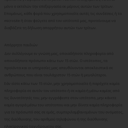
μόνο ο εκτελών την επεξεργασία εκ μέρους αυτών των τρίτων.
Επομένως, κάθε φορά που χρησιμοποιείτε αυτές τις συνδέσεις ή τα
microsite ή όταν φεύγετε από τον ιστότοπό μας, προτείνουμε να
διαβάζετε τη δήλωση απορρήτου αυτών των τρίτων.
Απόρρητο παιδιών
Δεν συλλέγουμε εν γνώση μας, οποιαδήποτε πληροφορία από
οποιοδήποτε πρόσωπο κάτω των 15 ετών. Ο ιστότοπος, τα
προϊόντα και οι υπηρεσίες μας απευθύνονται αποκλειστικά σε
ανθρώπους που είναι τουλάχιστον 15 ετών ή μεγαλύτεροι.
Εάν είστε κάτω των 15 ετών, μην χρησιμοποιείτε ή παρέχετε καμία
πληροφορία σε αυτόν τον ιστότοπο ή σε καμία ή μέσω καμίας από
τις δυνατότητές του, μην εγγράφεστε στον ιστότοπο, μην κάνετε
καμία αγορά μέσω του ιστότοπου και μην δίνετε καμία πληροφορία
για το πρόσωπό σας σε εμάς, συμπεριλαμβανομένων του ονόματος,
της διεύθυνσης, του αριθμού τηλεφώνου ή της διεύθυνσης
ηλεκτρονικού ταχυδρομείου σας.