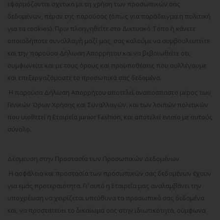
εφαρμόζονται σχετικά με τη χρήση των προσωπικών σας
δεδομένων, πέραν της παρούσας (όπως για παράδειγμα η πολιτική
για τα cookies). Πριν πλοηγηθείτε στο Δικτυακό Tόπο ή κάνετε
οποιαδήποτε συναλλαγή μαζί μας, σας καλούμε να συμβουλευτείτε
και την παρούσα Δήλωση Απορρήτου και να βεβαιωθείτε ότι
συμφωνείτε και με τους όρους και προϋποθέσεις που συλλέγουμε
και επεξεργαζόμαστε τα προσωπικά σας δεδομένα.
H παρούσα Δήλωση Απορρήτου αποτελεί αναπόσπαστο μέρος των
Γενικών Όρων Χρήσης και Συναλλαγών, και των λοιπών πολιτικών
που υιοθετεί η Εταιρεία
junior
Fashion
, και αποτελεί ενιαίο με αυτούς
σύνολο.
Δέσμευση στην Προστασία των Προσωπικών Δεδομένων
Η ασφάλεια και προστασία των προσωπικών σας δεδομένων έχουν
για εμάς προτεραιότητα. Γι’ αυτό η Εταιρεία μας αναλαμβάνει την
υποχρέωση να χειρίζεται υπεύθυνα τα προσωπικά σας δεδομένα
και να προστατεύει το δικαίωμά σας στην ιδιωτικότητα, σύμφωνα