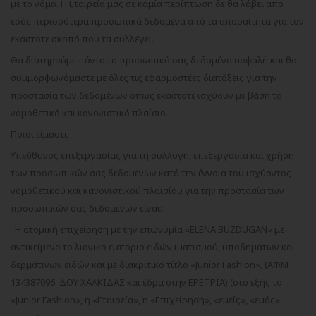
με το νόμο. Η Εταιρεία μας σε καμία περίπτωση δε θα λάβει από
εσάς περισσότερα προσωπικά δεδομένα από τα απαραίτητα για τον
εκάστοτε σκοπό που τα συλλέγει.
Θα διατηρούμε πάντα τα προσωπικά σας δεδομένα ασφαλή και θα
συμμορφωνόμαστε με όλες τις εφαρμοστέες διατάξεις για την
προστασία των δεδομένων όπως εκάστοτε ισχύουν με βάση το
νομοθετικό και κανονιστικό πλαίσιο.
Ποιοι είμαστε
Υπεύθυνος επεξεργασίας για τη συλλογή, επεξεργασία και χρήση
των προσωπικών σας δεδομένων κατά την έννοια του ισχύοντος
νομοθετικού και κανονιστικού πλαισίου για την προστασία των
προσωπικών σας δεδομένων είναι:
Η ατομική επιχείρηση με την επωνυμία «ELENA BUZDUGAN» με
αντικείμενο το λιανικό εμπόριο ειδών ιματισμού, υποδημάτων και
δερμάτινων ειδών και με διακριτικό τίτλο «
Junior Fashion
», (ΑΦΜ
134387096 ΔΟΥ ΧΑΛΚΙΔΑΣ και έδρα στην ΕΡΕΤΡΙΑ) (στο εξής το
«
Junior Fashion
», η «Εταιρεία», η «Επιχείρηση», «εμείς», «εμάς»,