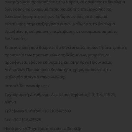
συντρέχουν οι προϋποθέσεις του Νόμου, να ασκήσετε το δικαίωμα
διαγραφής, το δικαίωμα περιορισμού της επεξεργασίας, το
δικαίωμα φορητότητας των δεδομένων σας, το δικαίωμα
εναντίωσης στην επεξεργασία αυτών, καθώς και το δικαίωμα
εξασφάλισης ανθρώπινης παρέμβασης σε αυτοματοποιημένες
διαδικασίες.
Σε περίπτωση που θεωρείτε ότι θίγεται κατά οποιονδήποτε τρόπο η
προστασία των προσωπικών σας δεδομένων, μπορείτε να
προσφύγετε, εφόσον επιθυμείτε, και στην Αρχή Προστασίας
Δεδομένων Προσωπικού Χαρακτήρα, χρησιμοποιώντας τα
ακόλουθα στοιχεία επικοινωνίας:
Ιστοσελίδα: www.dpa.gr /
Ταχυδρομική Διεύθυνση: Λεωφόρος Κηφισίας 1-3, Τ.Κ. 115 23,
Αθήνα
Τηλεφωνικό Κέντρο: +30 210 6475600
Fax: +30 210 6475628
Ηλεκτρονικό Ταχυδρομείο: contact@dpa.gr