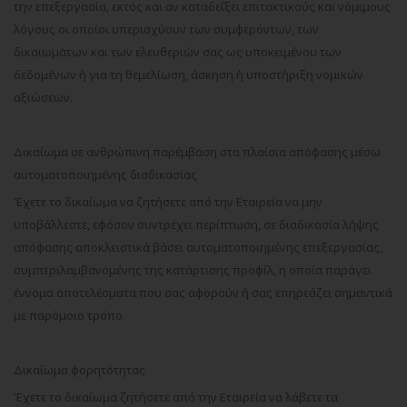
την επεξεργασία, εκτός και αν καταδείξει επιτακτικούς και νόμιμους
λόγους οι οποίοι υπερισχύουν των συμφερόντων, των
δικαιωμάτων και των ελευθεριών σας ως υποκειμένου των
δεδομένων ή για τη θεμελίωση, άσκηση ή υποστήριξη νομικών
αξιώσεων.
Δικαίωμα σε ανθρώπινη παρέμβαση στα πλαίσια απόφασης μέσω
αυτοματοποιημένης διαδικασίας
Έχετε το δικαίωμα να ζητήσετε από την Εταιρεία να μην
υποβάλλεστε, εφόσον συντρέχει περίπτωση, σε διαδικασία λήψης
απόφασης αποκλειστικά βάσει αυτοματοποιημένης επεξεργασίας,
συμπεριλαμβανομένης της κατάρτισης προφίλ, η οποία παράγει
έννομα αποτελέσματα που σας αφορούν ή σας επηρεάζει σημαντικά
με παρόμοιο τρόπο.
Δικαίωμα φορητότητας
Έχετε το δικαίωμα ζητήσετε από την Εταιρεία να λάβετε τα