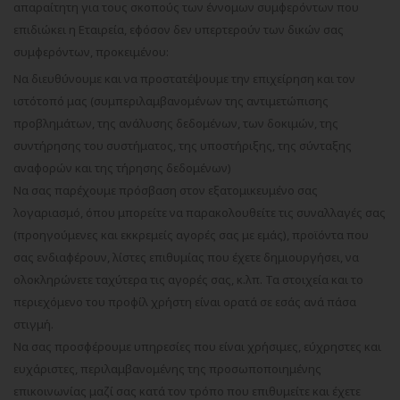
απαραίτητη για τους σκοπούς των έννομων συμφερόντων που
επιδιώκει η Εταιρεία, εφόσον δεν υπερτερούν των δικών σας
συμφερόντων, προκειμένου:
Να διευθύνουμε και να προστατέψουμε την επιχείρηση και τον
ιστότοπό μας (συμπεριλαμβανομένων της αντιμετώπισης
προβλημάτων, της ανάλυσης δεδομένων, των δοκιμών, της
συντήρησης του συστήματος, της υποστήριξης, της σύνταξης
αναφορών και της τήρησης δεδομένων)
Να σας παρέχουμε πρόσβαση στον εξατομικευμένο σας
λογαριασμό, όπου μπορείτε να παρακολουθείτε τις συναλλαγές σας
(προηγούμενες και εκκρεμείς αγορές σας με εμάς), προϊόντα που
σας ενδιαφέρουν, λίστες επιθυμίας που έχετε δημιουργήσει, να
ολοκληρώνετε ταχύτερα τις αγορές σας, κ.λπ. Τα στοιχεία και το
περιεχόμενο του προφίλ χρήστη είναι ορατά σε εσάς ανά πάσα
στιγμή.
Να σας προσφέρουμε υπηρεσίες που είναι χρήσιμες, εύχρηστες και
ευχάριστες, περιλαμβανομένης της προσωποποιημένης
επικοινωνίας μαζί σας κατά τον τρόπο που επιθυμείτε και έχετε