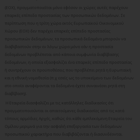
(ΕΟΧ), πραγματοποιείται μόνο εφόσον οι χώρες αυτές παρέχουν
επαρκές επίπεδο προστασίας των προσωπικών δεδομένων. Σε
περίπτωση που η τρίτη χώρα εκτός Ευρωπαϊκού Οικονομικού
Χώρου (ΕΟΧ) δεν παρέχει επαρκές επίπεδο προστασίας
προσωπικών δεδομένων, τα προσωπικά δεδομένα μπορούν να
διαβιβαστούν στην εν λόγω χώρα μόνο εάν η προστασία
δεδομένων προβλέπεται από κάποια συμφωνία διαβίβασης
δεδομένων, η οποία εξασφαλίζει ένα επαρκές επίπεδο προστασίας
ή συντρέχουν οι προϋποθέσεις που προβλέπει ρητά η Ευρωπαϊκή
και η εθνική νομοθεσία (π.χ εσείς ως το υποκείμενο των δεδομένων
στο οποίο αναφέρονται τα δεδομένα έχετε συναινέσει ρητά στη
διαβίβαση).
Η Εταιρεία διασφαλίζει με τις κατάλληλες διαδικασίες ότι
πραγματοποιούνται οι απαιτούμενες διαδικασίες από τις κατά
τόπους αρμόδιες Αρχές, καθώς ότι κάθε εμπλεκόμενη Εταιρεία του
Ομίλου μεριμνά για την ασφαλή επεξεργασία των δεδομένων
προσωπικού χαρακτήρα που διαβιβάζονται ή διασυνδέονται.