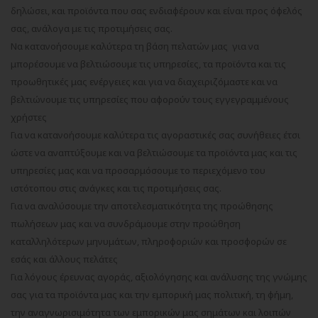
δηλώσει, και προϊόντα που σας ενδιαφέρουν και είναι προς όφελός
σας, ανάλογα με τις προτιμήσεις σας.
Να κατανοήσουμε καλύτερα τη βάση πελατών μας για να
μπορέσουμε να βελτιώσουμε τις υπηρεσίες, τα προϊόντα και τις
προωθητικές μας ενέργειες και για να διαχειριζόμαστε και να
βελτιώνουμε τις υπηρεσίες που αφορούν τους εγγεγραμμένους
χρήστες
Για να κατανοήσουμε καλύτερα τις αγοραστικές σας συνήθειες έτσι
ώστε να αναπτύξουμε και να βελτιώσουμε τα προϊόντα μας και τις
υπηρεσίες μας και να προσαρμόσουμε το περιεχόμενο του
ιστότοπου στις ανάγκες και τις προτιμήσεις σας.
Για να αναλύσουμε την αποτελεσματικότητα της προώθησης
πωλήσεων μας και να συνδράμουμε στην προώθηση
καταλληλότερων μηνυμάτων, πληροφοριών και προσφορών σε
εσάς και άλλους πελάτες
Για λόγους έρευνας αγοράς, αξιολόγησης και ανάλυσης της γνώμης
σας για τα προϊόντα μας και την εμπορική μας πολιτική, τη φήμη,
την αναγνωρισιμότητα των εμπορικών μας σημάτων και λοιπών