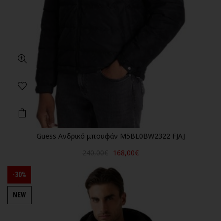
Guess Ανδρικό μπουφάν M5BL0BW2322 FJAJ
240,00€
168,00€
-30%
NEW