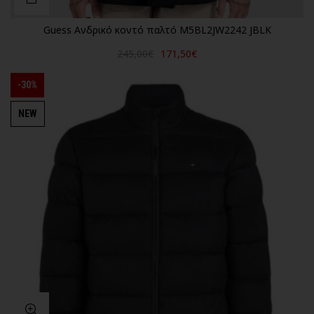
Guess Ανδρικό κοντό παλτό M5BL2JW2242 JBLK
245,00€
171,50€
-30%
NEW