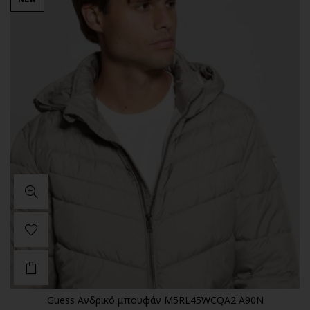
Guess Ανδρικό μπουφάν M5RL45WCQA2 A90N