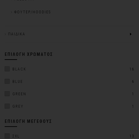
ΦΟΎΤΕΡ/HOODIES
ΠΑΙΔΙΚΆ
ΕΠΙΛΟΓΉ ΧΡΏΜΑΤΟΣ
BLACK
16
BLUE
6
GREEN
1
GREY
1
ΕΠΙΛΟΓΉ ΜΕΓΈΘΟΥΣ
2XL
13