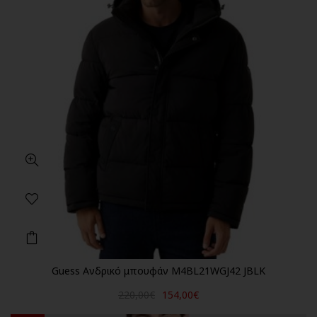
Guess Ανδρικό μπουφάν M4BL21WGJ42 JBLK
220,00€
154,00€