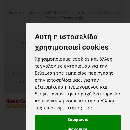
This site is protected by reCAPTCHA and the Google
Privacy Policy
and
Terms of Service
apply.
Αυτή η ιστοσελίδα
ΤΡΌΠΟΙ ΠΛΗΡΩΜΉΣ
ΕΠΙΣΤΡΟΦΈΣ/ΑΛΛΑΓΕΣ
χρησιμοποιεί cookies
ΣΥΧΝΈΣ ΕΡΩΤΉΣΕΙΣ
Χρησιμοποιούμε cookies και άλλες
τεχνολογίες εντοπισμού για την
βελτίωση της εμπειρίας περιήγησης
ΠΟΛΙΤΙΚΉ ΑΠΟΡΡΉΤΟΥ
ΠΟΛΙΤΙΚΉ COOKIES
στην ιστοσελίδα μας, για την
ΌΡΟΙ ΧΡΉΣΗΣ
COOKIES PREFERENCES
εξατομίκευση περιεχομένου και
διαφημίσεων, την παροχή λειτουργιών
κοινωνικών μέσων και την ανάλυση
της επισκεψιμότητάς μας.
Συμφωνώ
Αρνούμαι