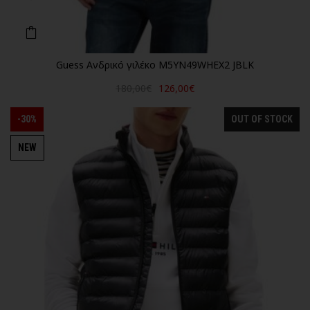
Guess Ανδρικό γιλέκο M5YN49WHEX2 JBLK
180,00€
126,00€
-30%
OUT OF STOCK
NEW