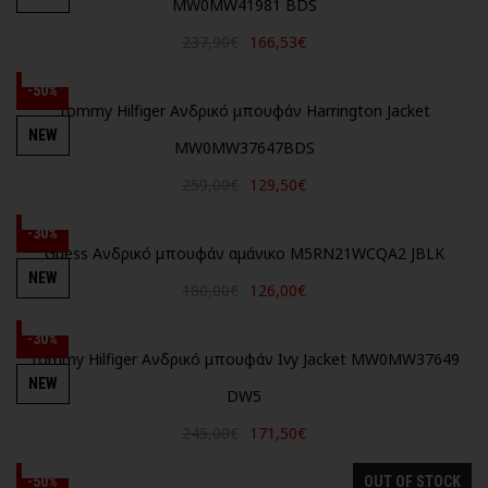
MW0MW41981 BDS
237,90€
166,53€
-50%
Tommy Hilfiger Ανδρικό μπουφάν Harrington Jacket
NEW
MW0MW37647BDS
259,00€
129,50€
-30%
Guess Ανδρικό μπουφάν αμάνικο M5RN21WCQA2 JBLK
NEW
180,00€
126,00€
-30%
Tommy Hilfiger Ανδρικό μπουφάν Ivy Jacket MW0MW37649
NEW
DW5
245,00€
171,50€
-50%
OUT OF STOCK