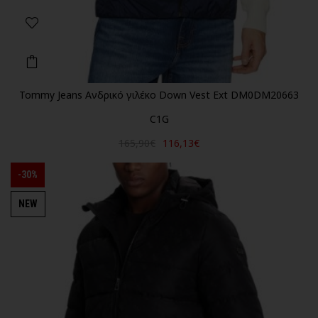
Tommy Jeans Ανδρικό γιλέκο Down Vest Ext DM0DM20663
C1G
165,90€
116,13€
-30%
NEW