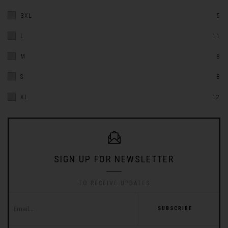
3XL
5
L
11
M
8
S
8
XL
12
SIGN UP FOR NEWSLETTER
TO RECEIVE UPDATES
SUBSCRIBE