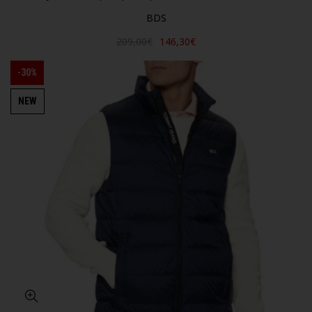
BDS
209,00€
146,30€
-30%
NEW