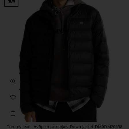
NEW
Tommy Jeans Ανδρικό μπουφάν Down Jacket DM0DM20658