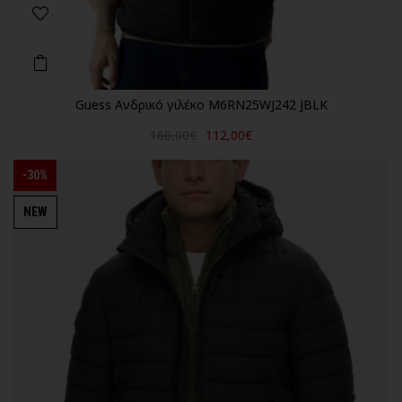
Guess Ανδρικό γιλέκο M6RN25WJ242 JBLK
160,00€
112,00€
-30%
NEW