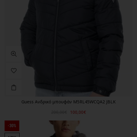
Guess Ανδρικό μπουφάν M5RL45WCQA2 JBLK
200,00€
100,00€
-30%