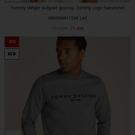
Tommy Hilfiger Ανδρικό φούτερ Tommy Logo Sweatshirt
MW0MW11596 L6K
119,00€
71,40€
-40%
NEW