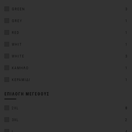
GREEN
3
GREY
1
RED
1
WHIT
1
WHITE
3
ΚΑΜΗΛΌ
1
ΚΕΡΑΜΙΔΊ
1
ΕΠΙΛΟΓΉ ΜΕΓΈΘΟΥΣ
2XL
8
3XL
2
L
4