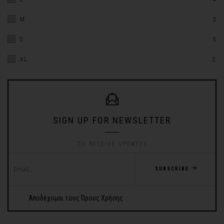
M
3
S
5
XL
2
SIGN UP FOR NEWSLETTER
TO RECEIVE UPDATES
SUBSCRIBE
Αποδέχομαι τους Όρους Χρήσης