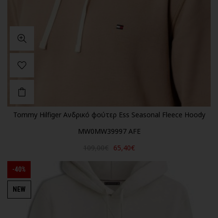
Tommy Hilfiger Ανδρικό φούτερ Ess Seasonal Fleece Hoody
MW0MW39997 AFE
109,00€
65,40€
-40%
NEW