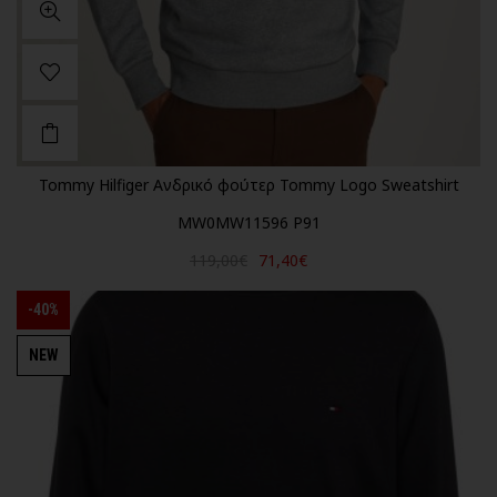
Tommy Hilfiger Ανδρικό φούτερ Tommy Logo Sweatshirt
MW0MW11596 P91
119,00€
71,40€
-40%
NEW