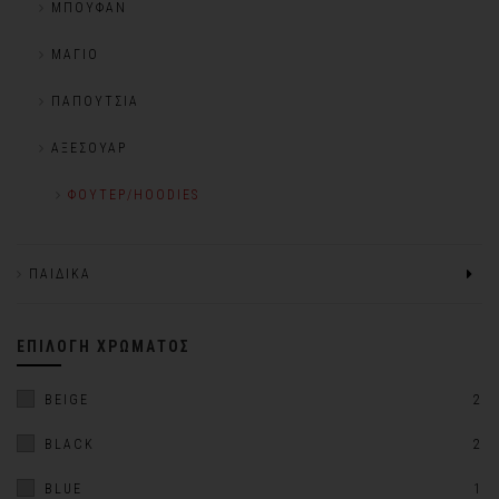
ΜΠΟΥΦΆΝ
ΜΑΓΙΌ
ΠΑΠΟΎΤΣΙΑ
ΑΞΕΣΟΥΆΡ
ΦΟΎΤΕΡ/HOODIES
ΠΑΙΔΙΚΆ
ΕΠΙΛΟΓΉ ΧΡΏΜΑΤΟΣ
BEIGE
2
BLACK
2
BLUE
1