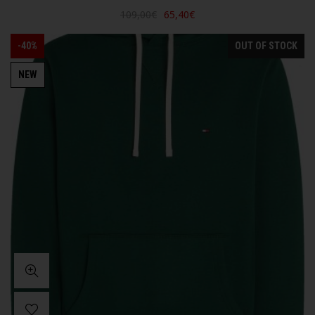
109,00€
65,40€
-40%
OUT OF STOCK
NEW