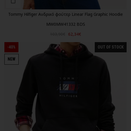
Tommy Hilfiger Ανδρικό φούτερ Linear Flag Graphic Hoodie
MW0MW41332 BDS
103,90€
62,34€
-40%
OUT OF STOCK
NEW