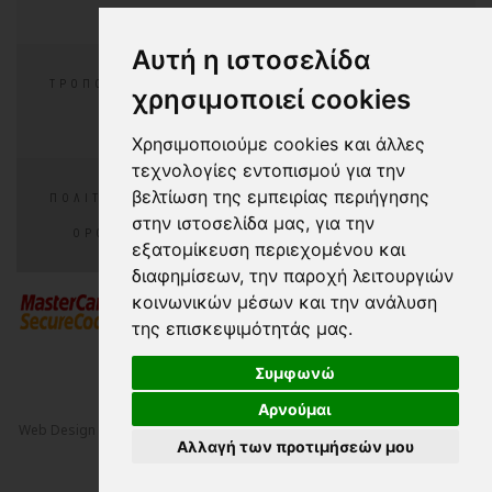
Αυτή η ιστοσελίδα
ΤΡΌΠΟΙ ΠΛΗΡΩΜΉΣ
ΕΠΙΣΤΡΟΦΈΣ/ΑΛΛΑΓΕΣ
χρησιμοποιεί cookies
ΣΥΧΝΈΣ ΕΡΩΤΉΣΕΙΣ
Χρησιμοποιούμε cookies και άλλες
τεχνολογίες εντοπισμού για την
βελτίωση της εμπειρίας περιήγησης
ΠΟΛΙΤΙΚΉ ΑΠΟΡΡΉΤΟΥ
ΠΟΛΙΤΙΚΉ COOKIES
στην ιστοσελίδα μας, για την
ΌΡΟΙ ΧΡΉΣΗΣ
COOKIES PREFERENCES
εξατομίκευση περιεχομένου και
διαφημίσεων, την παροχή λειτουργιών
κοινωνικών μέσων και την ανάλυση
της επισκεψιμότητάς μας.
Συμφωνώ
Αρνούμαι
Web Design
&
Digital Marketing
by
NetPlanet S.A.
© 2000-2026 All Rights
Αλλαγή των προτιμήσεών μου
Reserved - Crazy in
with
NetPlanet iCMS