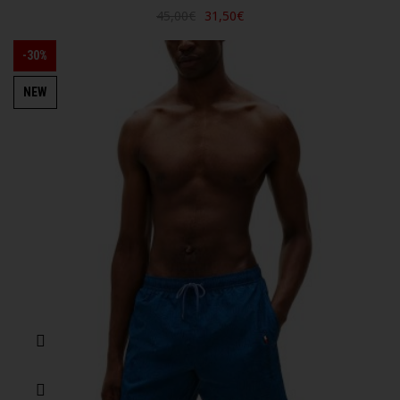
45,00€
31,50€
-30%
NEW