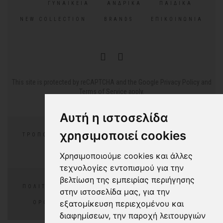
ΓΥΝΑΙΚΕΊΑ
ΑΝΔΡΙΚΆ
ΠΑΙΔΙΚΆ
NEW COLLECTION
BRANDS
ΕΠΙΚΟΙΝΩΝΊΑ
This site is protected by reCAPTCHA and the Google
Privacy Policy
and
Terms of Service
apply.
Αυτή η ιστοσελίδα
χρησιμοποιεί cookies
ΤΡΌΠΟΙ ΠΛΗΡΩΜΉΣ
ΕΠΙΣΤΡΟΦΈΣ/ΑΛΛΑΓΕΣ
ΣΥΧΝΈΣ ΕΡΩΤΉΣΕΙΣ
Χρησιμοποιούμε cookies και άλλες
τεχνολογίες εντοπισμού για την
βελτίωση της εμπειρίας περιήγησης
ΠΟΛΙΤΙΚΉ ΑΠΟΡΡΉΤΟΥ
ΠΟΛΙΤΙΚΉ COOKIES
στην ιστοσελίδα μας, για την
εξατομίκευση περιεχομένου και
ΌΡΟΙ ΧΡΉΣΗΣ
COOKIES PREFERENCES
διαφημίσεων, την παροχή λειτουργιών