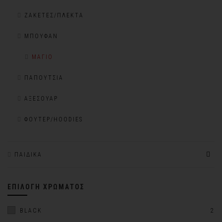
ΖΑΚΈΤΕΣ/ΠΛΕΚΤΆ
ΜΠΟΥΦΆΝ
ΜΑΓΙΌ
ΠΑΠΟΎΤΣΙΑ
ΑΞΕΣΟΥΆΡ
ΦΟΎΤΕΡ/HOODIES
ΠΑΙΔΙΚΆ
ΕΠΙΛΟΓΉ ΧΡΏΜΑΤΟΣ
BLACK
2