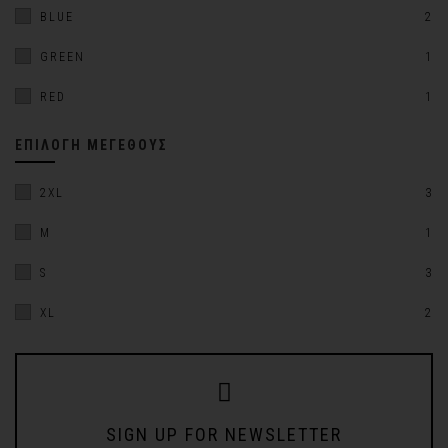
BLUE
2
GREEN
1
RED
1
ΕΠΙΛΟΓΉ ΜΕΓΈΘΟΥΣ
2XL
3
M
1
S
3
XL
2
SIGN UP FOR NEWSLETTER