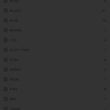
BEIGE
6
BLACK
21
BLUE
14
BROWN
1
CIEL
4
DUSTY PINK
1
ECRU
8
GREEN
2
PEARL
1
PINK
8
RED
7
TAUPE
1