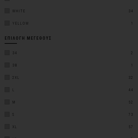
WHITE
34
YELLOW
1
ΕΠΙΛΟΓΉ ΜΕΓΈΘΟΥΣ
34
2
38
1
2XL
32
L
44
M
52
S
73
XL
57