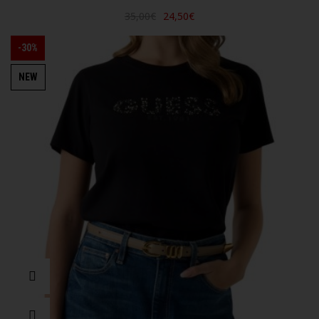
35,00€
24,50€
-30%
NEW