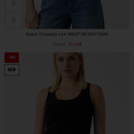
Guess Γυναικείο τοπ W6GP18K2947 S0AK
45,00€
31,50€
-30%
NEW