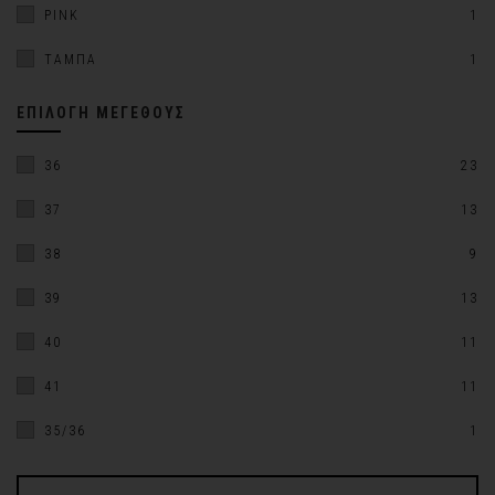
PINK
1
ΤΑΜΠΑ
1
ΕΠΙΛΟΓΉ ΜΕΓΈΘΟΥΣ
36
23
37
13
38
9
39
13
40
11
41
11
35/36
1