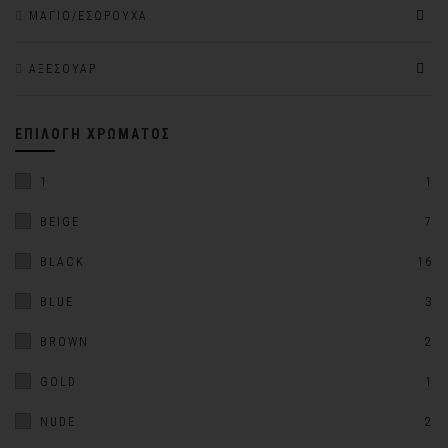
ΜΑΓΙΌ/ΕΣΏΡΟΥΧΑ
ΑΞΕΣΟΥΆΡ
ΕΠΙΛΟΓΉ ΧΡΏΜΑΤΟΣ
1
1
BEIGE
7
BLACK
16
BLUE
3
BROWN
2
GOLD
1
NUDE
2