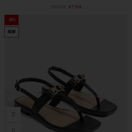
125,00€
87,50€
-30%
NEW