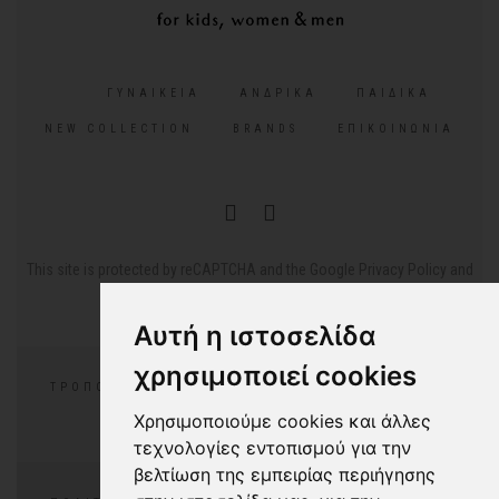
ΓΥΝΑΙΚΕΊΑ
ΑΝΔΡΙΚΆ
ΠΑΙΔΙΚΆ
NEW COLLECTION
BRANDS
ΕΠΙΚΟΙΝΩΝΊΑ
This site is protected by reCAPTCHA and the Google
Privacy Policy
and
Terms of Service
apply.
Αυτή η ιστοσελίδα
χρησιμοποιεί cookies
ΤΡΌΠΟΙ ΠΛΗΡΩΜΉΣ
ΕΠΙΣΤΡΟΦΈΣ/ΑΛΛΑΓΕΣ
Χρησιμοποιούμε cookies και άλλες
ΣΥΧΝΈΣ ΕΡΩΤΉΣΕΙΣ
τεχνολογίες εντοπισμού για την
βελτίωση της εμπειρίας περιήγησης