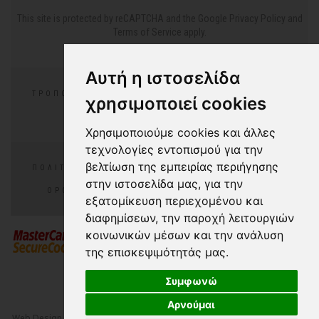
This site is protected by reCAPTCHA and the Google
Privacy Policy
and
Terms of Service
apply.
Αυτή η ιστοσελίδα
ΤΡΌΠΟΙ ΠΛΗΡΩΜΉΣ
ΕΠΙΣΤΡΟΦΈΣ/ΑΛΛΑΓΕΣ
χρησιμοποιεί cookies
ΣΥΧΝΈΣ ΕΡΩΤΉΣΕΙΣ
Χρησιμοποιούμε cookies και άλλες
τεχνολογίες εντοπισμού για την
βελτίωση της εμπειρίας περιήγησης
ΠΟΛΙΤΙΚΉ ΑΠΟΡΡΉΤΟΥ
ΠΟΛΙΤΙΚΉ COOKIES
στην ιστοσελίδα μας, για την
ΌΡΟΙ ΧΡΉΣΗΣ
COOKIES PREFERENCES
εξατομίκευση περιεχομένου και
διαφημίσεων, την παροχή λειτουργιών
κοινωνικών μέσων και την ανάλυση
της επισκεψιμότητάς μας.
Συμφωνώ
Αρνούμαι
Web Design
&
Digital Marketing
by
NetPlanet S.A.
© 2000-2026 All Rights