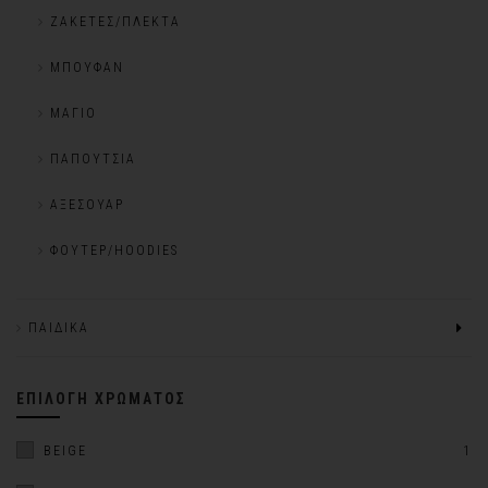
ΖΑΚΈΤΕΣ/ΠΛΕΚΤΆ
ΜΠΟΥΦΆΝ
ΜΑΓΙΌ
ΠΑΠΟΎΤΣΙΑ
ΑΞΕΣΟΥΆΡ
ΦΟΎΤΕΡ/HOODIES
ΠΑΙΔΙΚΆ
ΕΠΙΛΟΓΉ ΧΡΏΜΑΤΟΣ
BEIGE
1