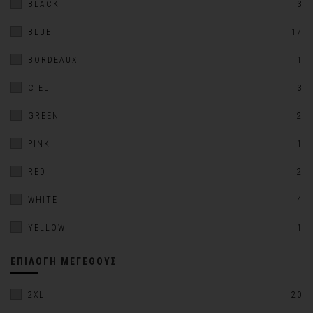
BLACK
3
BLUE
17
BORDEAUX
1
CIEL
3
GREEN
2
PINK
1
RED
2
WHITE
4
YELLOW
1
ΕΠΙΛΟΓΉ ΜΕΓΈΘΟΥΣ
2XL
20