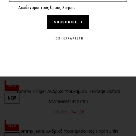
Αποδέχομαι τους Όρους Χρήσης
SUBSCRIBE
-30%
Levi's Ανδρικό πουκάμισο 857460140
NEW
ΌΧΙ ΕΥΧΑΡΙΣΤΏ
70,00€
49,00€
-30%
Levi's Ανδρικό πουκάμισο 857460197
NEW
70,00€
49,00€
-30%
Tommy Hilfiger Ανδρικό πουκάμισο Heritage Oxford
NEW
MW0MW42422 C84
105,90€
74,13€
-30%
Tommy Jeans Ανδρικό πουκάμισο Reg Poplin Shirt