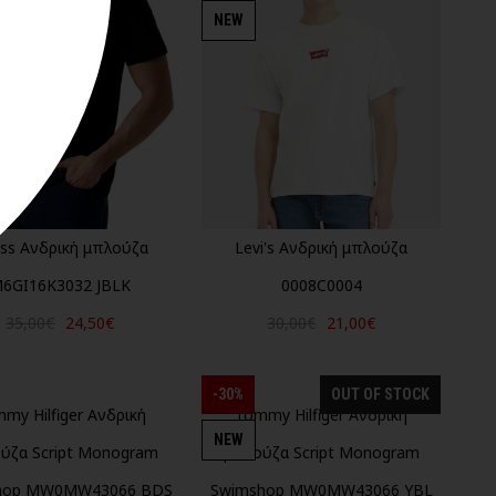
NEW
ss Ανδρική μπλούζα
Levi's Ανδρική μπλούζα
6GI16K3032 JBLK
0008C0004
35,00€
24,50€
30,00€
21,00€
-30%
OUT OF STOCK
my Hilfiger Ανδρική
Tommy Hilfiger Ανδρική
NEW
ύζα Script Monogram
μπλούζα Script Monogram
hop MW0MW43066 BDS
Swimshop MW0MW43066 YBL