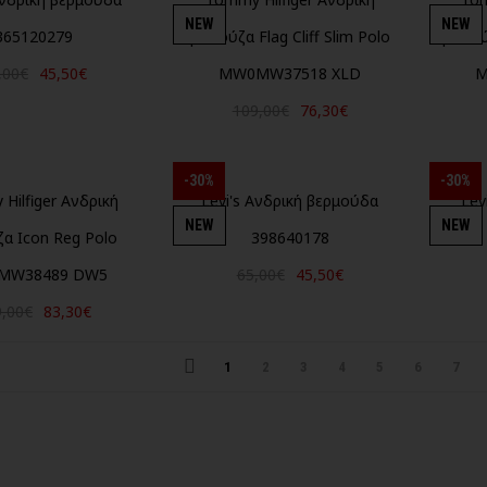
NEW
NEW
365120279
μπλούζα Flag Cliff Slim Polo
μπλού
,00€
45,50€
MW0MW37518 XLD
M
109,00€
76,30€
-30%
-30%
Hilfiger Ανδρική
Levi's Ανδρική βερμούδα
Lev
NEW
NEW
α Icon Reg Polo
398640178
MW38489 DW5
65,00€
45,50€
9,00€
83,30€
1
2
3
4
5
6
7