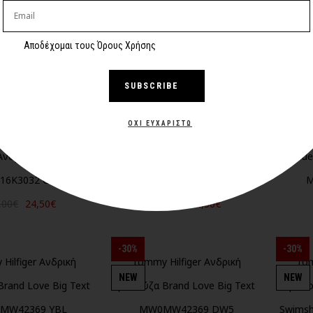
NEW
NEW
Αποδέχομαι τους Όρους Χρήσης
SUBSCRIBE
ΌΧΙ ΕΥΧΑΡΙΣΤΏ
Ανδρική μπλούζα
Guess Ανδρική μπλούζα
Gue
16K3032 G1FG
M6GI16K3032 G011
M
,00€
24,50€
35,00€
24,50€
-30%
-30%
Hilfiger Ανδρική
Tommy Hilfiger Ανδρική
Tom
NEW
NEW
rand Love Big Text
μπλούζα Brand Love Big Text
μπλο
MW42369 YBL
MW0MW42369 DW5
Swims