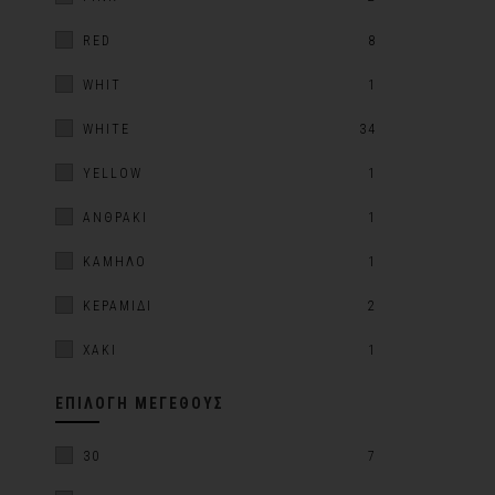
RED
8
WHIT
1
WHITE
34
YELLOW
1
ΑΝΘΡΑΚΙ
1
ΚΑΜΗΛΌ
1
ΚΕΡΑΜΙΔΊ
2
ΧΑΚΊ
1
ΕΠΙΛΟΓΉ ΜΕΓΈΘΟΥΣ
30
7