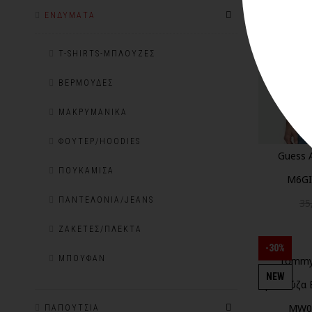
NEW
ΕΝΔΎΜΑΤΑ
T-SHIRTS-ΜΠΛΟΎΖΕΣ
ΒΕΡΜΟΎΔΕΣ
ΜΑΚΡΥΜΆΝΙΚΑ
ΦΟΎΤΕΡ/HOODIES
Guess 
ΠΟΥΚΆΜΙΣΑ
M6GI
ΠΑΝΤΕΛΌΝΙΑ/JEANS
35
ΖΑΚΈΤΕΣ/ΠΛΕΚΤΆ
-30%
ΜΠΟΥΦΆΝ
Tommy 
NEW
μπλούζα B
MW0
ΠΑΠΟΎΤΣΙΑ