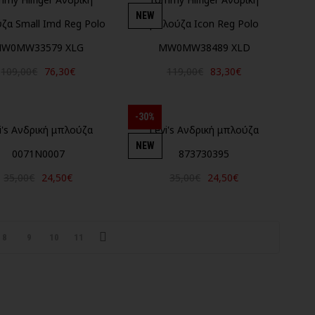
NEW
ζα Small Imd Reg Polo
μπλούζα Icon Reg Polo
W0MW33579 XLG
MW0MW38489 XLD
109,00€
76,30€
119,00€
83,30€
-30%
i's Ανδρική μπλούζα
Levi's Ανδρική μπλούζα
NEW
0071N0007
873730395
35,00€
24,50€
35,00€
24,50€
8
9
10
11