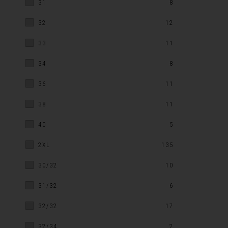
31
8
32
12
33
11
34
8
36
11
38
11
40
5
2XL
135
30/32
10
31/32
6
32/32
17
32/34
2