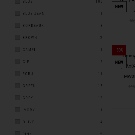
BLUE
106
NEW
BLUE JEAN
1
65
BORDEAUX
3
BROWN
2
-30%
CAMEL
1
Tommy 
CIEL
5
NEW
μπλούζ
ECRU
11
MW0
11
GREEN
15
GREY
12
IVORY
1
OLIVE
4
PINK
2