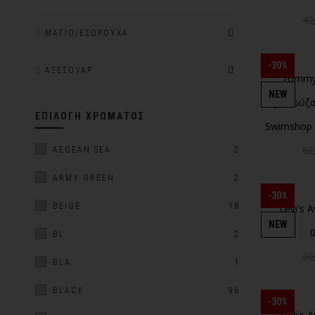
42
ΜΑΓΙΌ/ΕΣΏΡΟΥΧΑ
-30%
ΑΞΕΣΟΥΆΡ
Tommy 
NEW
μπλούζα
ΕΠΙΛΟΓΉ ΧΡΏΜΑΤΟΣ
Swimshop
62
AEGEAN SEA
2
ARMY GREEN
2
-30%
BEIGE
18
Levi's 
NEW
BL
2
60
BLA
1
BLACK
96
-30%
Levi's 