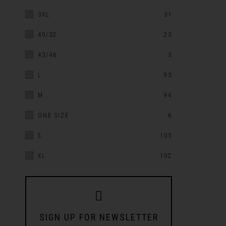
3XL
31
40/32
23
43/46
3
L
93
M
94
ONE SIZE
6
S
105
XL
102
SIGN UP FOR NEWSLETTER