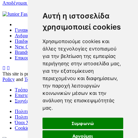
Αποδέχομαι τους Όρους Χρήσης
Αυτή η ιστοσελίδα
χρησιμοποιεί cookies
Γυναικεία
Ανδρικά
Χρησιμοποιούμε cookies και
Παιδικά
New Collection
άλλες τεχνολογίες εντοπισμού
Brands
για την βελτίωση της εμπειρίας
Επικοινωνία
περιήγησης στην ιστοσελίδα μας,
για την εξατομίκευση
This site is protected by reCAPTCHA and the Google
Privacy
περιεχομένου και διαφημίσεων,
Policy
and
Terms of Service
apply.
την παροχή λειτουργιών
Τρόποι Πληρωμής
κοινωνικών μέσων και την
Επιστροφές/Αλλαγες
ανάλυση της επισκεψιμότητάς
Συχνές Ερωτήσεις
μας.
Πολιτική Απορρήτου
Πολιτική Cookies
Όροι Χρήσης
Συμφωνώ
Cookies preferences
Αρνούμαι