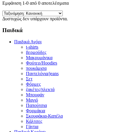
Εμφάνιση 1-0 από 0 αποτελέσματα
Δυστυχώς δεν υπάρχουν προϊόντα.
Παιδικά
Παιδικά Αγόρι
t-shirts
βερμούδες
Μακρυμάνικα
Φούτερ/Hoodies
πουκάμισα
Παντελόνια/jeans
Σετ
Φόρμες
ζακέτες/πλεκτά
Μπουφάν
Μαγιό
Παπούτσια
Φορμάκια
Σκουφάκια-Καπέλα
Κάλτσες
Γάντια
Παιδικά Κορίτσι