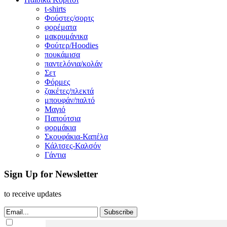
t-shirts
Φούστες/σορτς
φορέματα
μακρυμάνικα
Φούτερ/Hoodies
πουκάμισα
παντελόνια/κολάν
Σετ
Φόρμες
ζακέτες/πλεκτά
μπουφάν/παλτό
Μαγιό
Παπούτσια
φορμάκια
Σκουφάκια-Καπέλα
Κάλτσες-Καλσόν
Γάντια
Sign Up for Newsletter
to receive updates
Subscribe