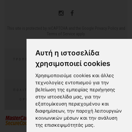
This site is protected by reCAPTCHA and the Google
Privacy Policy
and
Terms of Service
apply.
Αυτή η ιστοσελίδα
ΤΡΌΠΟΙ ΠΛΗΡΩΜΉΣ
ΕΠΙΣΤΡΟΦΈΣ/ΑΛΛΑΓΕΣ
χρησιμοποιεί cookies
ΣΥΧΝΈΣ ΕΡΩΤΉΣΕΙΣ
Χρησιμοποιούμε cookies και άλλες
τεχνολογίες εντοπισμού για την
βελτίωση της εμπειρίας περιήγησης
ΠΟΛΙΤΙΚΉ ΑΠΟΡΡΉΤΟΥ
ΠΟΛΙΤΙΚΉ COOKIES
στην ιστοσελίδα μας, για την
ΌΡΟΙ ΧΡΉΣΗΣ
COOKIES PREFERENCES
εξατομίκευση περιεχομένου και
διαφημίσεων, την παροχή λειτουργιών
κοινωνικών μέσων και την ανάλυση
της επισκεψιμότητάς μας.