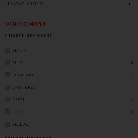
ΠΑΙΔΙΚΆ ΚΟΡΊΤΣΙ
ΚΑΘΑΡΙΣΜΌΣ ΦΊΛΤΡΩΝ
ΕΠΙΛΟΓΉ ΧΡΏΜΑΤΟΣ
BLACK
1
BLUE
8
BORDEAUX
2
DARK GREY
1
GREEN
2
GREY
3
YELLOW
1