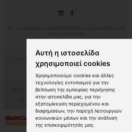
This site is protected by reCAPTCHA and the Google
Privacy Policy
and
Terms of Service
apply.
Αυτή η ιστοσελίδα
ΤΡΌΠΟΙ ΠΛΗΡΩΜΉΣ
ΕΠΙΣΤΡΟΦΈΣ/ΑΛΛΑΓΕΣ
χρησιμοποιεί cookies
ΣΥΧΝΈΣ ΕΡΩΤΉΣΕΙΣ
Χρησιμοποιούμε cookies και άλλες
τεχνολογίες εντοπισμού για την
βελτίωση της εμπειρίας περιήγησης
ΠΟΛΙΤΙΚΉ ΑΠΟΡΡΉΤΟΥ
ΠΟΛΙΤΙΚΉ COOKIES
στην ιστοσελίδα μας, για την
ΌΡΟΙ ΧΡΉΣΗΣ
COOKIES PREFERENCES
εξατομίκευση περιεχομένου και
διαφημίσεων, την παροχή λειτουργιών
κοινωνικών μέσων και την ανάλυση
της επισκεψιμότητάς μας.