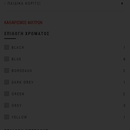
ΠΑΙΔΙΚΆ ΚΟΡΊΤΣΙ
ΚΑΘΑΡΙΣΜΌΣ ΦΊΛΤΡΩΝ
ΕΠΙΛΟΓΉ ΧΡΏΜΑΤΟΣ
BLACK
1
BLUE
8
BORDEAUX
2
DARK GREY
1
GREEN
2
GREY
3
YELLOW
1